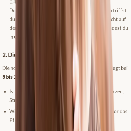
0,4 oder 0,6 Grad unter dem individuellen
Durchschnitt), dann friert dein Pferd. Punkt. So triffst
du Entscheidungen basierend auf Tatsachen, nicht auf
der Meinung von Lieschen Müller. Mehr dazu findest du
in unserem
Gesundheitscheck beim Pferd
.
2. Die Atmung als Frühwarnsystem
Die normale Atemfrequenz eines Pferdes in Ruhe liegt bei
8 bis 16 Atemzügen pro Minute
.
Ist sie höher, ist das ein Alarmzeichen für Schmerzen,
Stress oder Atemwegsprobleme.
Wichtig: Die Atemfrequenz steigt oft lange, bevor das
Pferd hustet. Husten ist ein Spätsymptom!