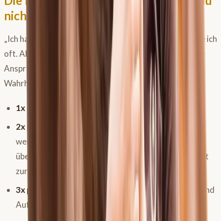
Die Pferdetrainings-Formel: Warum du
nicht täglich schuften musst
„Ich habe keine Zeit für perfektes Training!“ – Das höre ich
oft. Aber wir Pferdemenschen haben oft unrealistische
Ansprüche an uns selbst. Hier ist die physiologische
Wahrheit, die dir massiv Druck nehmen wird:
1x pro Woche:
Ist zu wenig. Der Körper baut ab.
2x pro Woche:
Das hält das Niveau! Wenn du also
wenig Zeit hast, sorge für zwei gezielte,
überschwellige Trainingsreize pro Woche. Das reicht
zur Erhaltung.
3x pro Woche:
Das brauchst du für Verbesserung und
Aufbau.