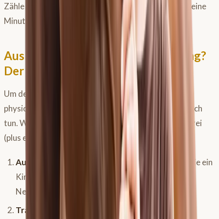
Zähle einfach beim Putzen die Atemzüge. Es dauert eine
Minute und gibt dir Sicherheit.
Ausbildung, Bewegung oder Training?
Der feine Unterschied
Um dein Pferd gesund zu erhalten, müssen wir
physiologisch sauber unterscheiden, was wir eigentlich
tun. Wir werfen oft alles in einen Topf, aber es gibt drei
(plus eins) klare Bereiche:
Ausbildung:
Hier lernt das Pferd etwas Neues (wie ein
Kind, das Krabbeln lernt). Es geht um neue
Nervenbahnen, Koordination und Verstehen.
Training:
Physiologisch bedeutet das, einen