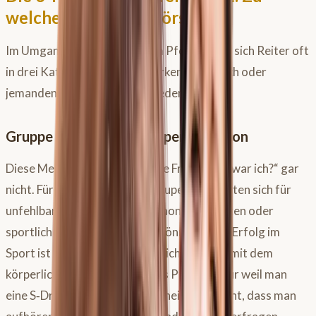
welcher Gruppe gehörst du?
Im Umgang mit Feedback vom Pferd lassen sich Reiter oft
in drei Kategorien einteilen. Erkennst du dich oder
jemanden aus deinem Stall wieder?
Gruppe 1: Die „Ich war super“-Fraktion
Diese Menschen stellen sich die Frage „Wie war ich?“ gar
nicht. Für sie ist klar: „Ich war super!“ Sie halten sich für
unfehlbar, weil sie vielleicht schon lange reiten oder
sportliche Erfolge vorweisen können. Doch Erfolg im
Sport ist nicht automatisch gleichzusetzen mit dem
körperlichen Wohlbefinden des Pferdes. Nur weil man
eine S‑Dressur gewonnen hat, heißt das nicht, dass man