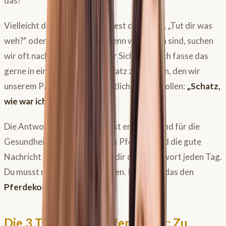
das?
Vielleicht denkst du an: „Hattest du Spaß?“, „Tut dir was
weh?“ oder „War ich fair?“. Wenn wir ehrlich sind, suchen
wir oft nach Bestätigung oder Sicherheit. Ich fasse das
gerne in einem provokanten Satz zusammen, den wir
unserem Partner Pferd eigentlich stellen wollen:
„Schatz,
wie war ich?“
Die Antwort auf diese Frage ist entscheidend für die
Gesundheit und Freude deines Pferdes. Und die gute
Nachricht ist: Dein Pferd gibt dir diese Antwort jeden Tag.
Du musst nur lernen, sie zu lesen. Ich nenne das den
Pferdekompass
.
Die 3 Typen in der Pferdewelt: Zu