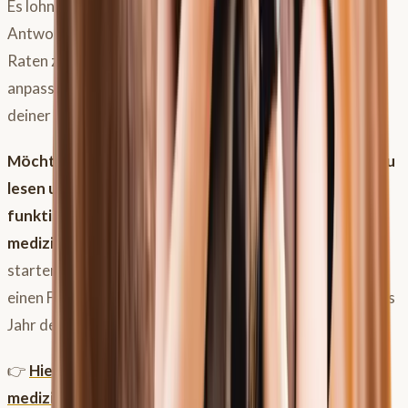
Es lohnt sich, diese Fragen zu stellen – auch wenn die
Antwort mal unbequem ist. Denn nur so kommst du vom
Raten zum Wissen und kannst dein
Pferdetraining
so
anpassen, dass dein Pferd auch 2026 fit und gesund an
deiner Seite bleibt.
Möchtest du lernen, deinen Pferdekompass präzise zu
lesen und Trainingspläne zu erstellen, die wirklich
funktionieren?
Dann ist der
Trainingskurs aus
medizinischer Sicht
genau das Richtige für dich. Wir
starten gemeinsam durch, egal ob du ein Reha-Pferd,
einen Freizeitpartner oder ein Sportpferd hast. Nutze das
Jahr des Feuerpferdes für die Umsetzung !
👉
Hier geht’s zu allen Infos zum Trainingskurs aus
medizinischer Sicht
(Hinweis: Achte auf aktuelle