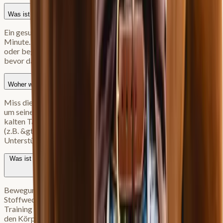
Was ist die normale Atemfrequenz beim Pferd?
Ein gesundes Pferd atmet in Ruhe etwa 8 bis 16 Mal pro
Minute. Werte darüber können (in Ruhe) auf Stress, Schmerzen
oder beginnende Atemwegserkrankungen hinweisen, noch
bevor das Pferd hustet.
Woher weiß ich, ob mein Pferd eine Decke braucht?
Miss die Körpertemperatur deines Pferdes über mehrere Tage,
um seinen Normalwert zu ermitteln. Wenn die Temperatur an
kalten Tagen signifikant unter diesen Durchschnittswert fällt
(z.B. &gt;0,4 Grad Abweichung), friert das Pferd und benötigt
Unterstützung durch eine Decke.
Was ist der Unterschied zwischen Bewegung und Training beim Pferd?
Bewegung (z.B. Spazierengehen, lockeres Reiten) regt den
Stoffwechsel an und dient der Erholung oder Lockerung.
Training setzt physiologisch einen “überschwelligen Reiz”, der
den Körper zwingt, sich anzupassen (z.B. Muskeln aufzubauen).