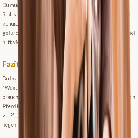
Du musst nicht sieben Tage die Woche drei Stunden im
Stall stehen. Du musst nur das Richtige – selten, aber oft
genug. Das verhindert beim
Pferdetraining
auch das
gefürchtete
Übertraining beim Pferd
, bei dem wir oft „viel
hilft viel“ denken, aber dem Körper schaden.
Fazit: Dein Pferd hat die Antwort
Du brauchst keine neue Ausrüstung, keine neue
“Wundermethode” und kein teures Zusatzfutter. Du
brauchst Verständnis für den Körper deines Pferdes. Dein
Pferd ist dein Kompass. Die Antworten auf „War das zu
viel?“, „Tut dir das weh?“ oder „Hat es Spaß gemacht?“
liegen direkt vor dir.