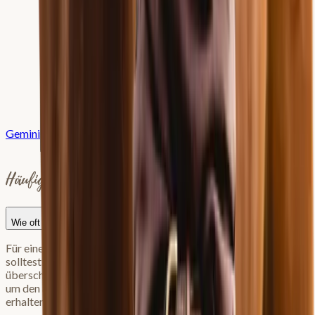
Gemini
Prompt kopieren
Häufige Fragen
Wie oft muss ich mein Pferd trainieren, um Muskeln aufzubauen?
Für einen effektiven Muskelaufbau (positive Anpassung)
solltest du mindestens 3x pro Woche einen gezielten,
überschwelligen Trainingsreiz setzen. 2x pro Woche reicht aus,
um den aktuellen Trainingszustand und die Muskulatur zu
erhalten. Weniger als 2x führt oft zu Abbau.