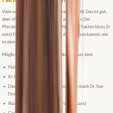
Viele verlassen sich rein auf ihr Bauchgefühl. Das ist gut,
aber oft trügerisch oder schwer zu greifen. Der
Pferdekompass fügt diesem Gefühl harte Fakten hinzu. Er
nutzt Feedback-Schleifen, damit du beweisen kannst, wie
es deinem Pferd geht.
Mögliche Parameter des Pferdekompasses sind:
Puls- und Atemfrequenz
KI-Ganganalysen
Das Reitpferde-Schmerz-Ethogramm (nach Dr. Sue
Dyson)
Rückenlinie und Muskulatur (Fotos/Scans)
Gewichtsband