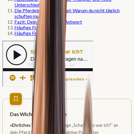
Unterschied
Die Pferdetrainings-Formel: Warum du nicht täglich
schuften musst
Fazit: Dein Pferd hat die Antwort
Häufige Fragen (FAQ)
Häufige Fragen
Das Wichtigste in Kürze
»Ehrliches Feedback:
Die Frage „Schatz, wie war ich?“ an
dein Pferd liefert dir über objektive Parameter