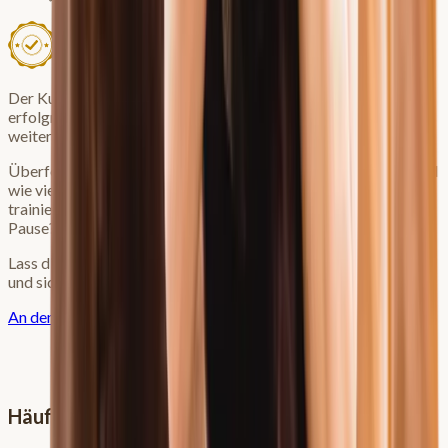
Der Kurs wurde bereits von
2.047 Pferdemenschen
erfolgreich absolviert und auf Basis derer Feedback stetig
weiterentwickelt!
Überfordere ich mein Pferd? An welchen Tagen soll ich was und
wie viel machen? Wie kann ich ohne viel Equipment sinnvoll
trainieren? Wie gestalte ich das Aufbautraining nach einer
Pause? —
All das beantworten wir im Kurs.
Lass dich unverbindlich für den nächsten Kursstart vormerken
und sichere dir einen Gutscheincode.
An den nächsten Kursstart erinnern lassen
Häufige Fragen (FAQ)