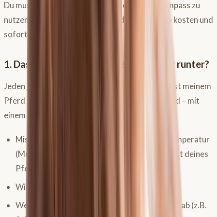
Du musst kein Tierarzt sein, um den Pferdekompass zu
nutzen. Hier sind zwei Beispiele, die dich 0 Euro kosten und
sofort Klarheit schaffen.
1. Das leidige Thema: Decke drauf oder runter?
Jeden Winter das gleiche Gedankenkarussell: „Ist meinem
Pferd kalt?“ Hör auf zu raten und frag dein Pferd – mit
einem Fieberthermometer.
Miss an 7 Tagen bei normalem Wetter die Temperatur
(Morgens/Abends), um den Durchschnittswert deines
Pferdes zu kennen.
Wird es kälter, miss erneut.
Weicht die Temperatur signifikant nach unten ab (z.B.