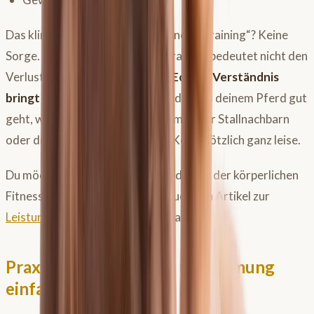
Das klingt nach Arbeit und „Diagnose-Training“? Keine
Sorge. Medizinisch fundiertes Training bedeutet nicht den
Verlust von Spaß. Im Gegenteil:
Echtes Verständnis
bringt Freiheit.
Wenn du weißt, dass es deinem Pferd gut
geht, werden die kritischen Stimmen der Stallnachbarn
oder die eigene Unsicherheit im Kopf plötzlich ganz leise.
Du möchtest mehr über die Grundlagen der körperlichen
Fitness wissen? Dann schau dir auch den Artikel zur
Leistungsdiagnostik beim Pferd
an.
Praxisbeispiele: Decke und Atmung
einfach erklärt