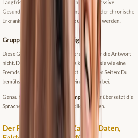
Langfristig riskierst du hierdurch jedoch massive
Gesundheitsschäden wie Sehnenschäden oder chronische
Erkrankungen, weil Warnsignale übersehen werden.
Gruppe 3: Die Unverständigen
Diese Gruppe stellt die Frage, versteht aber die Antwort
nicht. Das Feedback des Pferdes klingt für sie wie eine
Fremdsprache. Das führt zu Frust auf beiden Seiten: Du
bemühst dich, aber ihr redet aneinander vorbei.
Genau hier setzt der
Pferdekompass
an. Er übersetzt die
Sprache des Pferdes in verständliche Fakten.
Der Pferdekompass: Zahlen, Daten,
Fakten statt Bauchgefühl