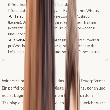
(Pferdekompass) die Wahrheit über deine
Pferdetrainingsqualität – weg vom Raten, hin zum Wissen.
»Unterscheidung ist Key:
Lerne zwischen Ausbildung
(Lernen), Bewegung (Stoffwechsel) und echtem Training
(Reizsetzung) zu unterscheiden, um dein Pferd weder zu
über- noch zu unterfordern.
»Die 2er-Regel:
Du musst nicht täglich trainieren. Zweimal
pro Woche einen gezielten Reiz zu setzen reicht, um das
Leistungsniveau zu halten; dreimal sorgt für Verbesserung.
Wir schreiben das Jahr 2026 – das Jahr des Feuerpferdes.
Ein perfekter Zeitpunkt, um Dinge anders anzugehen und
neu zu beginnen. Wenn du deinem Pferd nach dem
Training eine einzige Frage stellen könntest, welche wäre