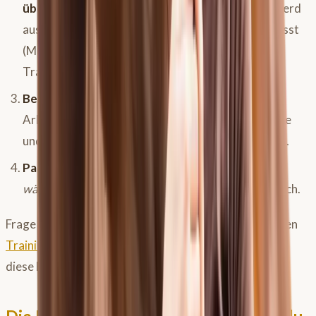
überschwelligen Reiz
zu setzen. Wir holen das Pferd
aus der Komfortzone, damit der Körper sich anpasst
(Muskelaufbau, Ausdauer). Das ist das Marathon-
Training für den Erwachsenen.
Bewegung:
Gemütliches Spazierengehen, leichte
Arbeit, Stoffwechsel anregen. Wichtig für die Seele
und die Gelenke, aber es setzt keinen Trainingsreiz.
Pause:
Extrem wichtig! Muskeln wachsen nicht
während
des Trainings, sondern in der Pause danach.
Frage dich vor jeder Einheit: Was mache ich heute? Einen
Trainingsplan für Freizeitpferde
zu erstellen, hilft dir,
diese Bereiche sinnvoll zu strukturieren.