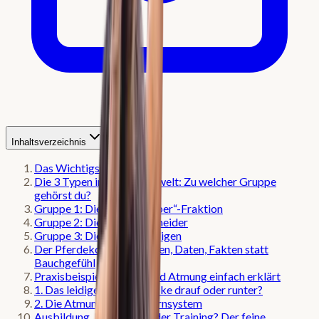
Inhaltsverzeichnis
Das Wichtigste in Kürze
Die 3 Typen in der Pferdewelt: Zu welcher Gruppe
gehörst du?
Gruppe 1: Die „Ich war super“-Fraktion
Gruppe 2: Die Angst-Vermeider
Gruppe 3: Die Unverständigen
Der Pferdekompass: Zahlen, Daten, Fakten statt
Bauchgefühl
Praxisbeispiele: Decke und Atmung einfach erklärt
1. Das leidige Thema: Decke drauf oder runter?
2. Die Atmung als Frühwarnsystem
Ausbildung, Bewegung oder Training? Der feine