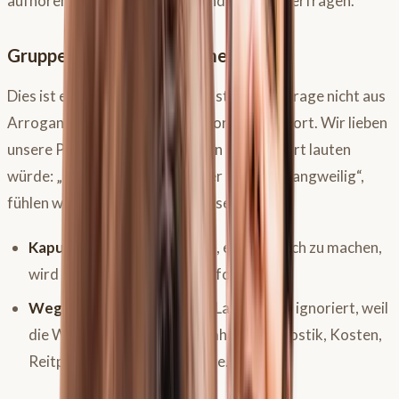
aufhören sollte, das eigene Handeln zu hinterfragen.
Gruppe 2: Die Angst-Vermeider
Dies ist eine riesige Gruppe. Sie stellen die Frage nicht aus
Arroganz, sondern aus Angst vor der Antwort. Wir lieben
unsere Pferde abgöttisch. Wenn die Antwort lauten
würde: „Mir tut etwas weh“ oder „Das war langweilig“,
fühlen wir uns schuldig. Die Konsequenz?
Kaputt schonen:
Aus Sorge, etwas falsch zu machen,
wird das Pferd massiv unterfordert.
Wegschauen:
Ein unrundes Laufen wird ignoriert, weil
die Wahrheit (Tierarzt, Lahmheitsdiagnostik, Kosten,
Reitpause) unangenehm wäre.