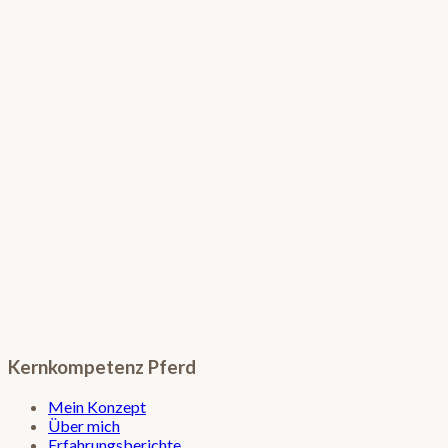
Komm in den Infobrief!
Kernkompetenz Pferd
Mein Konzept
Über mich
Erfahrungsberichte