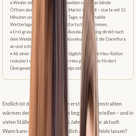
»
Weder minutengenaues Anweiden noch das blinde
Öffnen des Weidetores am 1. Mai ist sinnvoll – starte mit 15
Minuten und steigere alle 2–3 Tage, sobald stabile
Wetterlagen und Vegetationsfortschritt stimmen.
»
Erst grasen, dann bewegen: Ausdauertraining direkt nach
dem Weidegang senkt die Glukosekurve, regt die Darmflora
an und schützt vor Koliken.
»
Ab einer Stunde Weidegang täglich sollte die Heu-Ration
reduziert werden – Ad-libitum-Heu plus Weide fördert
Übergewicht und Stoffwechselprobleme.
Endlich ist der Frühling da. Die ersten Sonnenstrahlen
wärmen den Rücken, das Gras beginnt zu sprießen – und in
vielen Ställen ist die Frage des Jahres wieder aktuell:
Wann kann ich mein Pferd endlich auf die Weide lassen?