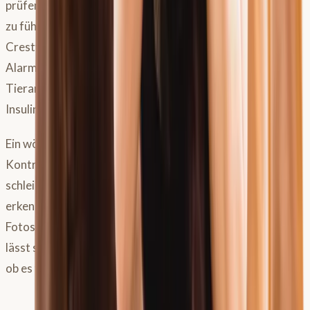
prüfen: Sind sie warm? Ist ein Puls an den Zehengefäßen
zu fühlen? Quellen die charakteristischen Fettpolster am
Cresty Neck oder der Rückenfalte an? All das sind
Alarmsignale, die bedeuten: sofort Weidegang stoppen,
Tierarzt kontaktieren und gegebenenfalls den
Insulinspiegel kontrollieren lassen.
Ein wöchentliches Seitenfoto und die regelmäßige
Kontrolle des Body Condition Scores helfen dabei,
schleichende Gewichtsveränderungen frühzeitig zu
erkennen. Besonders hilfreich ist der Vergleich eines
Fotos direkt nach dem Weidegang mit einem davor – so
lässt sich gut unterscheiden, ob ein Pferd aufgebläht oder
ob es tatsächlich im Begriff ist, zuzunehmen.