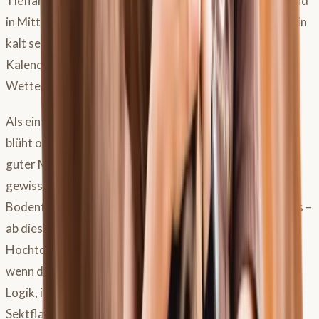
Tiefland wohnt, kann deutlich früher beginnen als jemand
in Mittelgebirgslagen, wo die Nächte bis in den Mai hinein
kalt sein können. Entscheidend sind dabei nicht der
Kalendertermin, sondern zwei Faktoren: stabile
Wetterlagen und der
Vegetationsfortschritt
.
Als einfache Faustregel gilt: Wenn der Spitzwegerich
blüht oder der Löwenzahn bereits ausgeblüht hat, ist ein
guter Moment für den Beginn. Dann hat das Gras eine
gewisse Wachstumsperiode hinter sich, und die
Bodentemperaturen liegen stabil über acht Grad Celsius –
ab diesem Wert läuft das Pflanzenwachstum auf
Hochtouren. Die alte „Bierflasche-Regel" – Anweiden,
wenn das Gras so hoch wie eine Bierflasche ist – hat ihre
Logik, ist aber schwer zu verallgemeinern. Eine
Sektflasche wäre vielleicht der treffendere Maßstab.