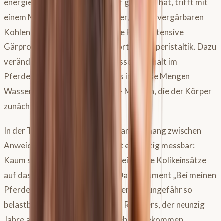
energiemäßig moderates Futter gewöhnt hat, trifft mit
einem Mal auf eine Flut an Wasser, schnell vergärbaren
Kohlenhydraten und Protein. Die Folge: intensive
Gärprozesse, Gasbildung, gestörte Darmperistaltik. Dazu
verändert sich der gesamte Wasserhaushalt im
Pferdekörper, weil mit dem Gras immense Mengen
Wasser aufgenommen werden – Mengen, die der Körper
zunächst nicht eingeplant hat.
In der Tierarztpraxis ist der Zusammenhang zwischen
Anweidezeit und Kolikhäufigkeit eindeutig messbar:
Kaum setzt die Weidezeit ein, steigen die Kolikeinsätze
auf das Zwei- bis Dreifache an. Das Argument „Bei meinen
Pferden ist noch nie etwas passiert" ist ungefähr so
belastbar wie das Argument des Rauchers, der neunzig
Jahre alt wurde, ohne Lungenkrebs zu bekommen.