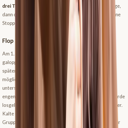
drei Tage
, dann eine halbe Stunde für zwei bis drei Tage,
dann drei Viertelstunden, dann eine Stunde. Ruhig, ohne
Stoppuhr, angepasst ans Wetter.
Flop 3: Weidetor auf, alle Pferde raus
Am 1. Mai geht das Weidetor auf, die ganze Herde
galoppiert auf die große Fläche – und wenige Stunden
später steht der Tierarzt im Stall. Nicht nur wegen
möglicher Koliken, sondern auch wegen einer oft
unterschätzten
Verletzungsgefahr
: Pferde, die vom
engen Paddock direkt auf eine große Koppel in der Herde
losgelassen werden, rasen häufig erst einmal wild umher.
Kalte Gelenke, ungedehnte Sehnen und Bänder, dazu
Gruppendynamik und plötzlich viel Platz – das Risiko für