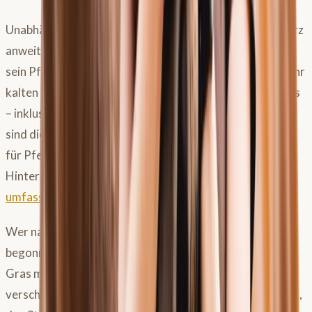
Unabhängig vom Standort gilt: Wer im Februar oder März
anweitet, weil die ersten warmen Tage verlocken, setzt
sein Pferd und seine Weide unnötigem Risiko aus. Bei sehr
kalten Nächten schießt der Gesamtzuckergehalt im Gras
– inklusive Fruktan – sprunghaft in die Höhe. Gleichzeitig
sind diese frühen Wachstumsphasen besonders riskant
für Pferde, die zu Hufrehe neigen. Mehr
Hintergrundinformationen dazu gibt es in diesem
umfassenden Beitrag über Hufrehe beim Pferd
.
Wer nach einer Kältewelle kurz mit dem Anweiden
begonnen hatte und dann pausieren musste, weil kein
Gras mehr wächst, hat schlicht Zeit und Nerven
verschwendet. Manchmal ist es die klügste Entscheidung,