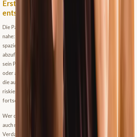
Erst grasen, dann bewegen – der
entscheidende Unterschied
Die Parallele zur menschlichen Gesundheit ist verblüffend
nahe: Auch bei Menschen wird empfohlen, nach dem Essen
spazieren zu gehen, um den Blutzucker wieder
abzuflachen. Beim Pferd funktioniert das genauso. Wer
sein Pferd nach dem Weidegang direkt wieder in die Box
oder auf den Paddock stellt und es dort stehen lässt, lässt
die aufgenommene Glukose als Fett einlagern – und
riskiert, dass sich die Gasbildung im Darm ungestört
fortsetzt.
Wer dagegen nach der Weidezeit reitet, longiert oder
auch nur ausgiebig spazieren geht, unterstützt aktiv die
Verdauung: Die Darmmotorik wird angeregt,