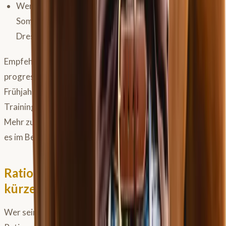
Wer die Ausdauerbasis jetzt gezielt aufbaut, hat im
Sommer ein Pferd, das mehr leisten kann und in
Dressurstunden entspannter mitarbeitet.
Empfehlenswert ist auch, die Strecken zu messen und
progressiv zu steigern – so wird aus dem
Frühjahrsspaziergang ein strukturiertes
Trainingsprogramm, das dem Pferd langfristig nützt.
Mehr zum Aufbau eines sinnvollen Ausdauertrainings gibt
es im Beitrag zu
Konditionstraining beim Pferd
.
Ration anpassen: Wann und wie viel
kürzen?
Wer sein Pferd auf die Weide lässt, muss die restliche