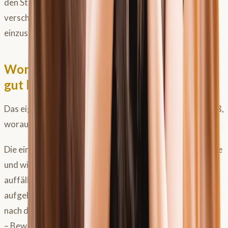
den Start um ein bis zwei Wochen nach hinten zu
verschieben – und dann mit etwas größeren Schritten
einzusteigen.
Woran erkennst du, ob das Anweiden
gut läuft?
Das eigene Pferd ist der beste Indikator – wenn man weiß,
worauf man achten muss.
Die einfachsten Zeichen: Das Pferd kommt von der Weide
und wirkt träge, schleppt sich neben dir her oder rülpst
auffällig. Das deutet auf eine Überfressung hin. Ein
aufgeblähtes, unruhiges oder schmerzgeplagtes Pferd
nach dem Weidegang braucht sofortige Aufmerksamkeit
– Bewegung und im Zweifel den Tierarzt. Wer den