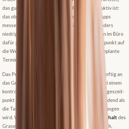
das gut gemeint, aber letztendlich kontraproduktiv ist:
das obsessive Beobachten der Fruktanampel. Apps
messen, wann der Fruktangehalt im Gras besonders
niedrig ist – und plötzlich werden Mittagspausen im Büro
dafür geopfert, das Pferd genau zu diesem Zeitpunkt auf
die Weide zu bringen. Regen, Kälte, eigentlich geplante
Termine – alles egal, die Ampel steht auf Grün.
Das Problem: Wer sein Pferd langsam und vernünftig an
das Gras gewöhnt, braucht diese Ampel nicht. Bei einem
kontrollierten Anweideprozess ist der genaue Tageszeit­
punkt des Weidegangs deutlich weniger entscheidend als
die Tatsache, dass überhaupt schrittweise angefangen
wird. Was wirklich zählt, ist der
Gesamtzuckergehalt
des
Grases – und der ist im Frühjahr grundsätzlich hoch,