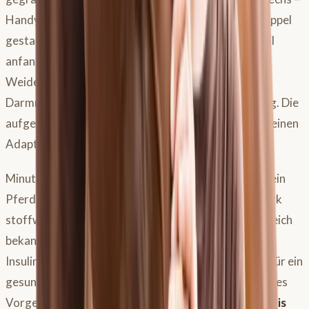
Handywecker gestellt, bei jedem Wetter auf der Koppel
gestanden, diskutiert, ob man wirklich schon im April
anfangen darf. Was dabei vergessen wird: Eine
Weidemenge von zwei bis fünf Minuten hat auf das
Darmmikrobiom schlicht keine relevante Auswirkung. Die
aufgenommene Grasmenge ist zu gering, um irgendeinen
Adaptationsprozess anzustoßen.
Minutengenaue Protokolle sind dann sinnvoll, wenn ein
Pferd eine ausgeprägte Kolikvorgeschichte hat, stark
stoffwechselkrank ist oder aus dem endokrinen Bereich
bekannte Probleme mitbringt – also bei EMS,
Insulindysregulation oder Hufrehe-Vergangenheit. Für ein
gesundes, unbelastetes Pferd reicht ein pragmatisches
Vorgehen vollkommen aus:
Viertelstunde für zwei bis