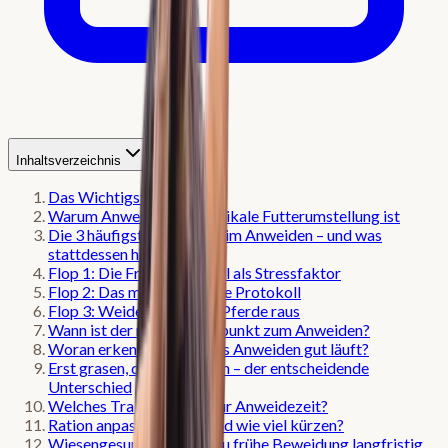
Inhaltsverzeichnis
Das Wichtigste in Kürze
Warum Anweiden eine radikale Futterumstellung ist
Die 3 häufigsten Fehler beim Anweiden – und was
stattdessen hilft
Flop 1: Die Fruktan-Ampel als Stressfaktor
Flop 2: Das minutengenaue Protokoll
Flop 3: Weidetor auf, alle Pferde raus
Wann ist der richtige Zeitpunkt zum Anweiden?
Woran erkennst du, ob das Anweiden gut läuft?
Erst grasen, dann bewegen – der entscheidende
Unterschied
Welches Training passt zur Anweidezeit?
Ration anpassen: Wann und wie viel kürzen?
Wiesengesundheit: Was zu frühe Beweidung langfristig