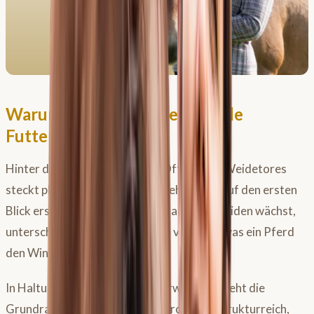
Warum Anweiden eine radikale
Futterumstellung ist
Hinter dem scheinbar simplen Öffnen des Weidetores
steckt physiologisch deutlich mehr, als es auf den ersten
Blick erscheint. Was im Frühling auf den Weiden wächst,
unterscheidet sich fundamental von dem, was ein Pferd
den Winter über gefressen hat.
In Haltungsformen ohne Winterweide besteht die
Grundration meist aus Heu: getrocknet, strukturreich,