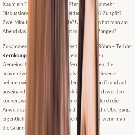
Kaum ein Thema sorgt in der Pferdewelt für mehr
Diskussionsstoff als das Anweiden. Zu früh? Zu spät?
Zwei Minuten oder eine Stunde? Und warum hat man am
Abend das Pferd plötzlich nicht mehr eingefangen?
Zusammen mit Ernährungsexpertin Conny Röhm – Teil der
Kernkompetenz Pferd Welt
, einer digitalen
Gemeinschaft von über 500 Pferdemenschen, die
präventive Pferdegesundheit als Lebensstil leben –
nehmen wir das Thema Anweiden einmal von Grund auf
auseinander. Welche Fehler wirklich gefährlich werden
können, was Pferd und Besitzer entspannt durch die
Anweidezeit bringt und warum dieser jährliche Übergang
eigentlich gar nicht so kompliziert sein muss, wenn man
die Grundprinzipien kennt.