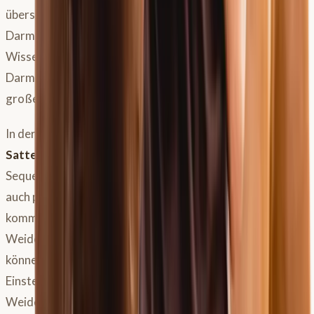
überschüssiger Zucker wird verstoffwechselt, und die
Darmflora profitiert vom Bewegungsreiz.
Wissenschaftlich ist gut belegt, dass Bewegung dem
Darmmikrobiom hilft, sich anzupassen – gerade in Phasen
großer Veränderung wie beim Anweiden.
In der Praxis bedeutet das:
Erst anweiden, dann
Sattelzeug putzen, aufwärmen, losgehen.
Diese
Sequenz ist nicht nur physiologisch sinnvoller, sondern oft
auch praktisch umsetzbar. Und wer abends in den Stall
kommt, kann das Prinzip genauso anwenden: erst die
Weidezeit einplanen, dann das Training. Stallbetreiber
können ihren Tagesablauf darauf abstimmen und den
Einstellern kommunizieren, wann die Pferde von der
Weide kommen – damit auch die Einsteller ihren