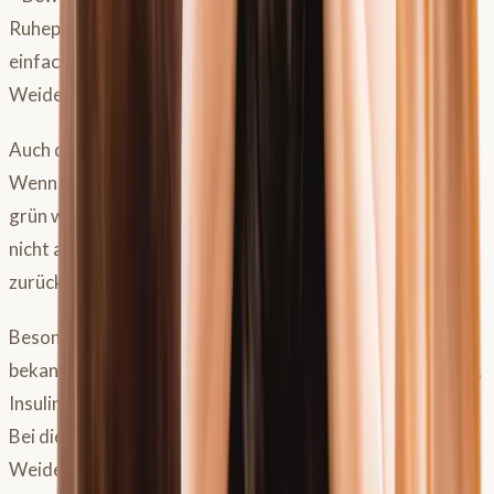
Ruhepuls seines Pferdes kennt, kann vorher und nachher
einfach messen: ein deutlicher Anstieg nach dem
Weidegang ist ein früher Hinweis auf Unwohlsein.
Auch die
Kotkonsistenz
ist ein zuverlässiges Signal:
Wenn der Kot nach dem Weidegang auffällig flüssig und
grün wird, ist das ein Zeichen dafür, dass der Darm noch
nicht angepasst ist. In diesem Fall einfach einen Gang
zurückschalten und die Weidezeit vorerst kürzen.
Besondere Aufmerksamkeit brauchen Pferde mit
bekannter Stoffwechselproblematik – also Tiere mit EMS,
Insulindysregulation oder einer Hufrehe-Vorgeschichte.
Bei diesen Pferden lohnt es sich, täglich einmal nach dem
Weidegang
und
am darauffolgenden Morgen die Hufe zu