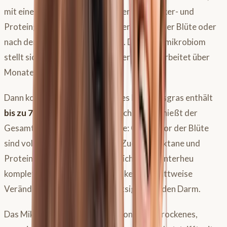
mit einem vergleichsweise moderaten Zucker- und
Proteingehalt, weil Heu typischerweise in der Blüte oder
nach der Blüte geschnitten wird. Das Darmmikrobiom
stellt sich auf genau dieses Futter ein und arbeitet über
Monate hinweg stabil damit.
Dann kommt das Frühjahr. Junges Frühjahrsgras enthält
bis zu 75 Prozent Wasser
. Gleichzeitig schießt der
Gesamtzuckergehalt in die Höhe: Gräser vor der Blüte
sind vollgepumpt mit Energie – Zucker, Fruktane und
Protein auf einem Niveau, das sich vom Winterheu
komplett unterscheidet. Das ist keine schrittweise
Veränderung. Das ist ein Schocksignal für den Darm.
Das Mikrobiom, das sich über Monate an trockenes,