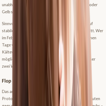
unabhängig davon, ob die Ampel gerade auf Grün oder
Gelb steht.
Sinnvoller als die App-Überwachung ist der Blick auf
stabile Wetterlagen und den Vegetationsfortschritt. Wer
im Februar oder März beginnt, weil die ersten warmen
Tage verführerisch sind, riskiert, bei der nächsten
Kältewelle wieder aufhören zu müssen – und hat
möglicherweise der Weide bereits geschadet. Besser
zwei Wochen warten als zwei Monate Stress.
Flop 2: Das minutengenaue Protokoll
Das andere Extrem ist genauso problematisch:
Protokolle, bei denen am ersten Tag exakt zwei Minuten
gegrast wird, am zweiten Tag vier, am dritten Tag sechs –