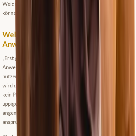
Weidegang sinnvoll mit der Bewegungszeit verknüpfen
können.
Welches Training passt zur
Anweidezeit?
„Erst grasen, dann bewegen" bedeutet allerdings nicht, die
Anweidezeit für die nächste intensive Dressurstunde zu
nutzen. Ein Pferd, das gerade einen vollen Magen hat,
wird die Hinterhand nicht tief unterfußen – da ist schlicht
kein Platz. Das Sitzen auf dem Pferd kurz nach einem
üppigen Weidegang fühlt sich für beide Seiten wenig
angenehm an, das Pferd wird kaum Freude an
anspruchsvollen Übungen zeigen.