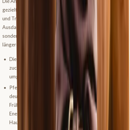
Die Anweidezeit ist eine hervorragende Gelegenheit für
gezielte
Ausdauerarbeit
. Lange, gleichmäßige Schritt-
und Trabphasen, die klassische „Dauermethode" aus dem
Ausdauersport: kein Intervalltraining, kein Kraftaufbau,
sondern entspannte, niedrigschwellige Arbeit über
längere Strecken. Das hat gleich mehrere Vorteile:
Die überschüssige Energie aus dem protein- und
zuckerreichen Frühjahrsgras wird direkt in Leistung
umgewandelt statt in Fettdepots eingelagert.
Pferde, die täglich so bewegt werden, sind im Frühling
deutlich weniger „frisch" – denn das viel diskutierte
Frühjahrstief der Nerven ist oft schlicht ein
Energieproblem: Das Pferd hat Dampf unter der
Haube und weiß nicht, wohin damit.