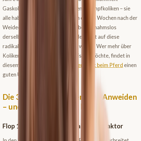
Gaskoliken, Überfressungskoliken, Krampfkoliken – sie
alle haben Hochkonjunktur in den ersten Wochen nach der
Weideöffnung. Der Grund ist dabei ausnahmslos
derselbe: ein Verdauungstrakt, der nicht auf diese
radikale Umstellung vorbereitet wurde. Wer mehr über
Koliken und deren Entstehung wissen möchte, findet in
diesem
ausführlichen Beitrag über Kolik beim Pferd
einen
guten Überblick.
Die 3 häufigsten Fehler beim Anweiden
– und was stattdessen hilft
Flop 1: Die Fruktan-Ampel als Stressfaktor
In den letzten Jahren hat sich ein Phänomen verbreitet,