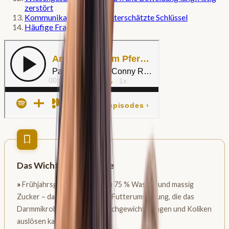
zerstört
Kommunikation ist der unterschätzte Schlüssel
Häufige Fragen
Das Wichtigste in Kürze
»
Frühjahrsgras enthält bis zu 75 % Wasser und massig
Zucker – das ist eine radikale Futterumstellung, die das
Darmmikrobiom aus dem Gleichgewicht bringen und Koliken
auslösen kann.