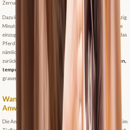
Zerrungen, Umknicken oder Kollisionen ist erheblich.
Dazu kommt das klassische Einfangproblem: Wer zwanzig
Minuten Anweiden plant, aber vergisst, die Weidefläche
einzugrenzen, verbringt im Zweifel eine Stunde damit, das
Pferd wieder zu fangen – das Pferd findet die Wiese
nämlich schlicht herrlich und gedenkt nicht, freiwillig
zurückzukehren. Die Lösung ist einfach:
kleinere Flächen,
temporäre Zäune
oder das Pferd zunächst am Halfter
grasen lassen, bis das Anweiden reibungslos läuft.
Wann ist der richtige Zeitpunkt zum
Anweiden?
Die Antwort hängt in erster Linie vom Standort ab. Wer im