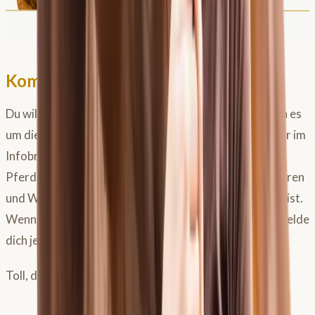
Komm ins Team-Pferdemensch
Du willst immer auf dem neuesten Stand bleiben, wenn es
um die Gesundheit deines Pferdes geht? Ich schicke dir im
Infobrief regelmäßig medizinische Tipps rund um die
Pferdegesundheit & Infos zu bevorstehenden Webinaren
und Workshops, damit du immer auf dem Laufenden bist.
Wenn du keine Info mehr verpassen möchtest, dann melde
dich jetzt an.
Toll, dass du dich für dein Pferd weiterbildest!