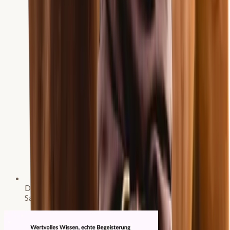
Dozentin für Fernuniversitäten und den
Sachkundelehrgang Pferdehaltung