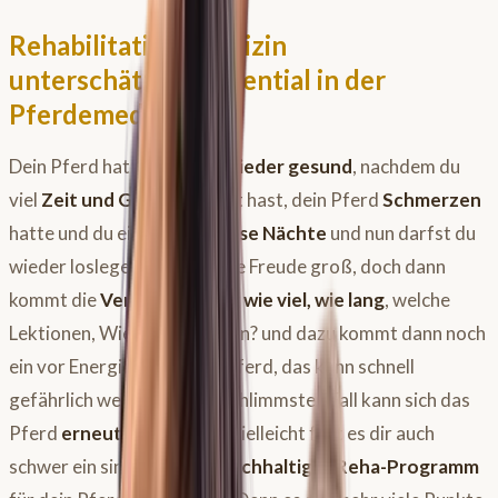
Rehabilitationsmedizin
unterschätztes Potential in der
Pferdemedizin
Dein Pferd hat ist
endlich wieder gesund
, nachdem du
viel
Zeit und Geld
investiert hast, dein Pferd
Schmerzen
hatte und du einige
schlaflose Nächte
und nun darfst du
wieder loslegen. Erste ist die Freude groß, doch dann
kommt die
Verunsicherung wie viel, wie lang
, welche
Lektionen, Wiese ja oder nein? und dazu kommt dann noch
ein vor Energie geladenes Pferd, das kann schnell
gefährlich werden und im schlimmsten Fall kann sich das
Pferd
erneut verletzten
. Vielleicht fällt es dir auch
schwer ein sinnvolles und
nachhaltiges Reha-Programm