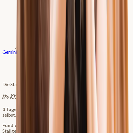
3 Tage gratis
3 Tage gratis
Gemini
Prompt kopieren
Die Stallgemeinschaft, die du dir immer gewünscht hast
Die KKP Welt
3 Tage kostenlos testen
, starte sofort und überzeuge dich
selbst.
Fundiertes Wissen
, regelmäßige
Live-Events
, eine
Stallgemeinschaft die dich versteht und
zahlreiche Kurse