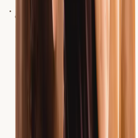
Chiropraktikerin und Pferdephysiotherapeutin