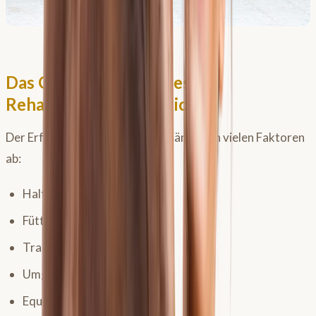
Das Gesamtkonzept des
Rehaprogramms im Blick
Der Erfolg einer Rehabilitation hängt von vielen Faktoren
ab:
Haltung
Fütterung
Training
Umgang
Equipment