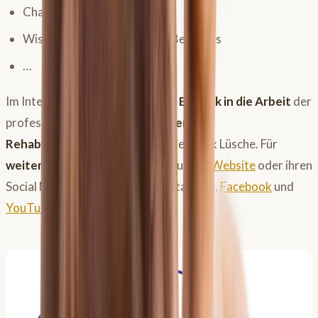
Charakter des Pferdes
Wissen und Fähigkeiten des Besitzers
…
Im Interview bekommst du einen
Einblick in die Arbeit
der
professionellen und
kompetenten
Rehabilitationsabteilung
der Tierklinik Lüsche. Für
weitere Informationen
schau auf der
Website
oder ihren
Social Media Kanälen vorbei (Instagram,
Facebook
und
YouTube
).