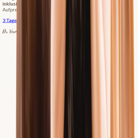
inklusive
. Über
760 € Kurswert
und alle KKP Webinare ohne
Aufpreis.
3 Tage kostenlos testen
Dr. Veronika Klein