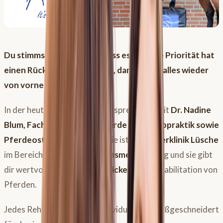
Du stimmst mir sicher zu, dass es oberste Priorität hat
einen Rückfall zu vermeiden, damit nicht alles wieder
von vorne los geht, oder?
In der heutigen Podcastfolge spreche ich mit
Dr. Nadine
Blum, Fachtierärztin für Pferde und Chiropraktik sowie
Pferdeosteotherapeutin
. Sie ist in der
Tierklinik Lüsche
im Bereich der
Rehabilitationsmedizin
tätig und sie gibt
dir wertvolle
Tipps und Einblicke
in die Rehabilitation von
Pferden.
Jedes Rehaprogramm ist individuell und maßgeschneidert