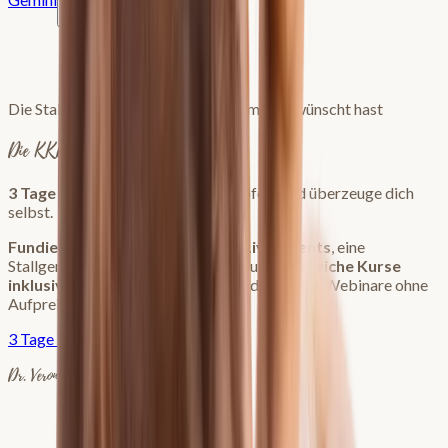
3 Tage gratis
3 Tage gratis
Prompt kopieren
Die Stallgemeinschaft, die du dir immer gewünscht hast
Die KKP Welt
3 Tage kostenlos testen
, starte sofort und überzeuge dich
selbst.
Fundiertes Wissen
, regelmäßige
Live-Events
, eine
Stallgemeinschaft die dich versteht und
zahlreiche Kurse
inklusive
. Über
760 € Kurswert
und alle KKP Webinare ohne
Aufpreis.
3 Tage kostenlos testen
Dr. Veronika Klein