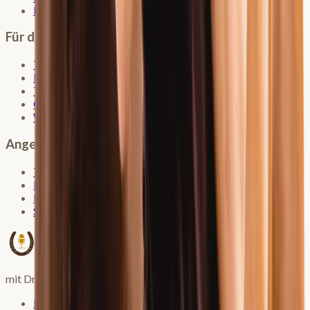
Podcast
Für dich und dein Pferd
Typentest
Lungentagebuch
Trainingstagebuch
Gesundheitsampel
Wurmgeschichte
Angebote & Programme
Trainingskurs
Lungenkurs
Erste-Hilfe-Kurs
Shop
mit Dr. Veronika Klein
Impressum