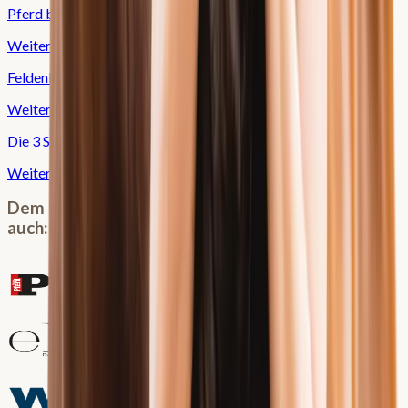
Pferd bei Hitze: Was ab 40 Grad wirklich zählt
Weiterlesen ›
Feldenkrais für Pferd und Reiter: 2 Methoden im Überblick
Weiterlesen ›
Die 3 Säulen einer erfolgreichen Pferdebehandlung
Weiterlesen ›
Dem Fachwissen von Dr. Veronika Klein vertrauen
auch: