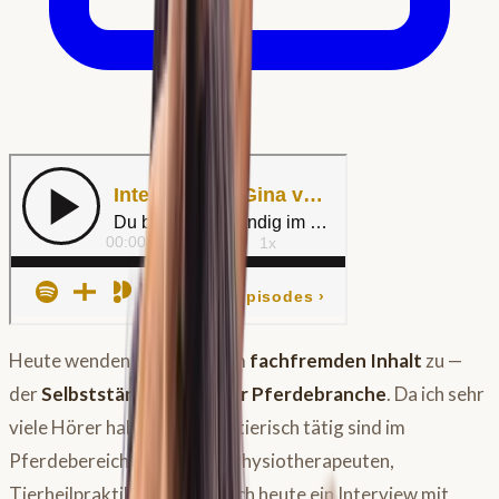
Heute wenden wir uns einem
fachfremden Inhalt
zu —
der
Selbstständigkeit in der Pferdebranche
. Da ich sehr
viele Hörer habe, die selber tierisch tätig sind im
Pferdebereich (Reitlehrer, Physiotherapeuten,
Tierheilpraktiker), möchte ich heute ein Interview mit