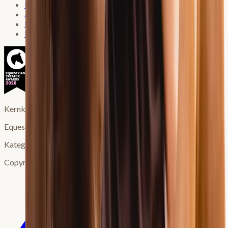
Datenschutzerklärung
AGB
Login Kursplattform
Login KKP Welt
Kernkompetenz Pferd ist Gewinner des
Equestrian Creator Award 2026
Kategorie Purpose
Copyright 2026 © Kernkompetenz Pferd