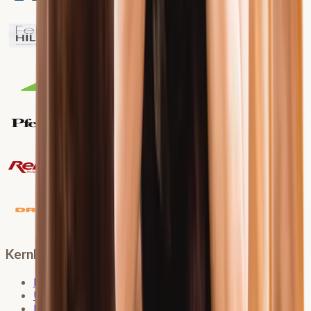
Kernkompetenz Pferd
Mein Konzept
Über mich
Erfahrungsberichte