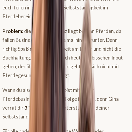
euch teilen in dem es um die Selbstständigkeit im
Pferdebereich geht.
Problem:
die Kernkompetenz liegt bei den Pferden, da
fallen Businessthemen gerne mal hinten runter. Denn
richtig Spaß macht ja die Arbeit am Pferd und nicht die
Buchhaltung, daher möchte ich heute ein bisschen Input
geben, der über den Tellerrand geht und sich nicht mit
Pferdegesundheit beschäftigt.
Wenn du also Selbstständig bist mit einem
Pferdebusiness, dann ist die Folge für dich, denn Gina
verrät dir
3 Tools
, die dich unterstützen in deiner
Selbstständigkeit.
Für alle anderen gibt es nächste Woche wieder