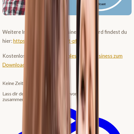
Weitere Informationen zu Business mit Pferd findest du
hier:
https://www.business-mit-pferd.de
Kostenloses Booklet:
Profitables Pferdebusiness zum
Download
Keine Zeit zum Lesen?
Lass dir den Artikel von deiner bevorzugten KI
zusammenfassen: