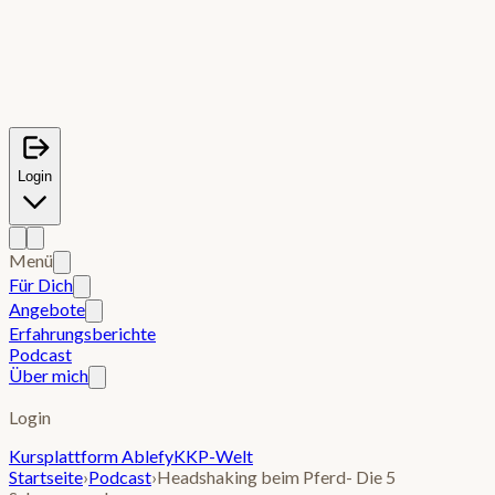
Login
Menü
Für Dich
Angebote
Erfahrungsberichte
Podcast
Über mich
Login
Kursplattform Ablefy
KKP-Welt
Startseite
›
Podcast
›
Headshaking beim Pferd- Die 5