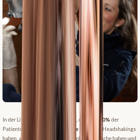
In der Literatur wird angegeben, dass nur
10%
der
Patienten eine
symptomatische Form
des Headshakings
haben, also eine körperliche Krankheitsursache haben und