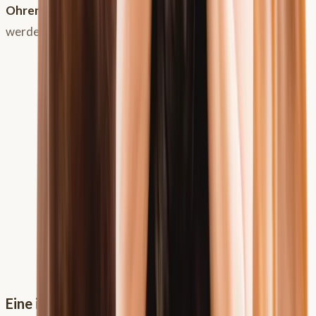
Ohrenschutz
oder dunklen
Kontaktlinsen
gut geholfen
werden und sind weiterhin ohne Probleme reitbar.
Eine informative Zeit mit dem Podcast