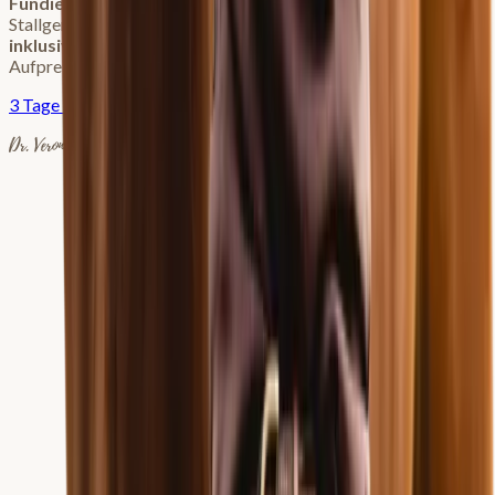
Fundiertes Wissen
, regelmäßige
Live-Events
, eine
Stallgemeinschaft die dich versteht und
zahlreiche Kurse
inklusive
. Über
760 € Kurswert
und alle KKP Webinare ohne
Aufpreis.
3 Tage kostenlos testen
Dr. Veronika Klein