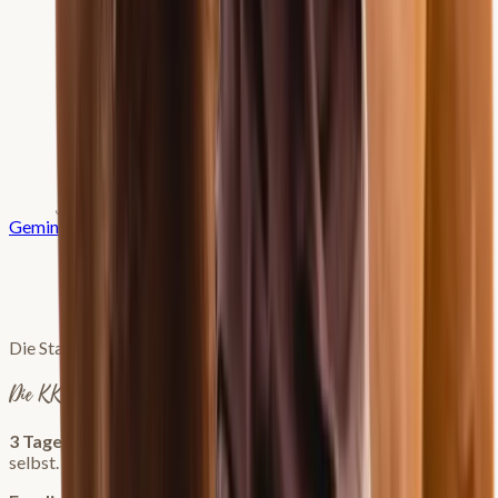
3 Tage gratis
3 Tage gratis
Gemini
Prompt kopieren
Die Stallgemeinschaft, die du dir immer gewünscht hast
Die KKP Welt
3 Tage kostenlos testen
, starte sofort und überzeuge dich
selbst.