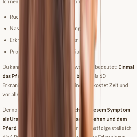
Ich nenne dir hier mal einige davon:
Rückenschmerzen,
Nasennebenhöhlenvereiterung,
Erkrankungen der Zähne oder
Probleme in der Halswirbelsäule
Du kannst dir sicherlich denken, was dies bedeutet:
Einmal
das Pferd auf den Kopf stellen bitte!
Bis 60
Erkrankungen ausgeschlossen sind, das kostet Zeit und
vor allem Geld.
Dennoch ist es natürlich s
ehr wichtig, diesem Symptom
als Ursache einer Erkrankung nachzugehen
und dem
Pferd Leiden zu ersparen
. In der Podcastfolge stelle ich