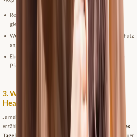
Reitertest: Hat das Pferd bei Fremdreitern die
gleichen Symptome?
Wurde schon einmal ein Nasennetz oder ein Ohrschutz
angewendet? Führte das zur Verbesserung?
Ebenso gibt es inzwischen dunkle Kontaktlinsen für
Pferde.
3. Wie wird die Ursache für
Headshaking untersucht?
Je mehr du zu deinem Pferd und dem Headshaking
erzählen kannst, desto besser. Schreib ein
ausführliches
Tagebuch
über das Verhalten deines Pferdes mit genauer