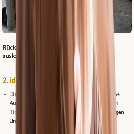
Rückenschmerzen könne Headshaking
auslösen.
2. idiopathisches Headshaking
Die Diagnose idiopathisches Headshaking ist eine
Ausschlussdiagnose!
Sie wird nur gestellt, wenn
Tierärzte nach einer
gründlichen und sorgfältigen
Untersuchung nichts anderes finden!