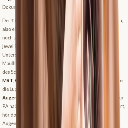
Dokumentation des Wetters und co.
Der
Tierarzt
führt dann einen
Gesundheitscheck
durch,
also eine klinische allgemeine Untersuchung, und dann
noch spezielle weiterführende Untersuchungen für die
jeweiligen Organsysteme. Dazu gehört auch die
Untersuchung unter dem Reiter und an der Longe, eine
Maulhöhlen-Untersuchung, ein Abklopfen (Perkussion)
des Schädels und weiterführende Diagnostik wie
CT,
MRT, Endoskopie
und
Röntgen.
Die Augen werden unter
die Lupe genommen, denn auch die PA, die
periodische
Augenentzündung
kann Headshaking verursachen – zur
PA habe ich dir eine ausführliche Podcastfolge produziert,
hör dort rein, um mehr über die häufigste
Augenerkrankung beim Pferd zu erfahren.