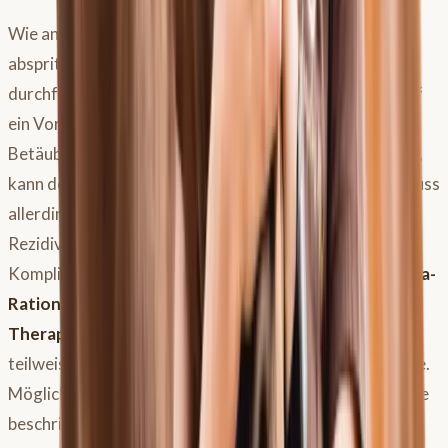
Wie an den Beinen kann man auch die Nerven am Kopf
abspritzen, also eine
diagnostische Anästhesie
durchführen. Wie bei den Beinen achtet der Tierarzt auf
ein Vorher-Nachher-Effekt, ist die Anästhesie (die
Betäubung) positiv, d.h. die Symptome sind danach weg,
kann der Nerv
chirurgisch
lahm gelegt werden – das muss
allerdings nicht in allen Fällen zum Erfolg führen und
Rezidive kommen häufig vor sowie leider auch
Komplikationen, daher ist diese Therapieform als
Ultima-
Ration
angesehen. Leider sind die
Therapiemöglichkeiten
insgesamt
begrenzt
und
teilweise ohne nachhaltige Verbesserung der Symptome.
Möglich sind verschiedene Medikamente und wie gerade
beschrieben ein chirurgischer Eingriff.