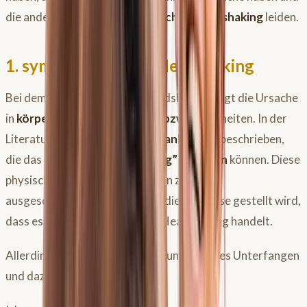
die anderen
90%
am
idiopathischen Headshaking
leiden.
1. symptomatisches Headshaking
Bei dem symptomatischen Headshaking liegt die Ursache
in
körperlichen Beschwerden bzw.
Krankheiten. In der
Literatur sind ungefähr
60 Erkrankungen
beschrieben,
die das “
Symptom Headshaking” auslösen
können. Diese
physischen Erkrankungen sollten zunächst
ausgeschlossen werden, bevor die Diagnose gestellt wird,
dass es sich um idiopathisches Headshaking handelt.
Allerdings ist das ist ein nahezu unmögliches Unterfangen
und dazu auch noch sehr teuer!