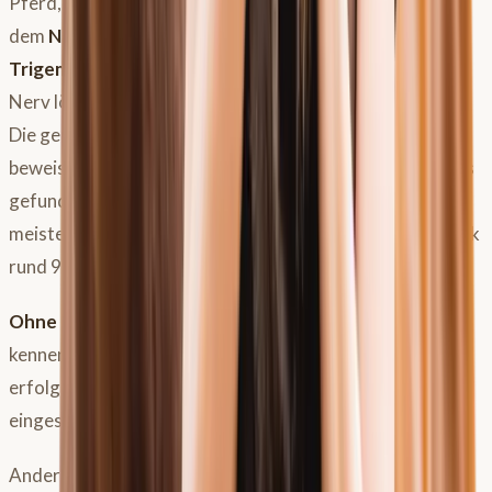
Pferd, es steht im Zusammenhang mit einem Kopfnerv,
dem
Nervus trigeminus
. Diese Form wird häufig mit der
Trigeminusneuralgie des Menschen
verglichen. Der
Nerv löst
Schmerzen
aus, die zum Headshaking führen.
Die genaue Diagnose ist eine
Ausschlussdiagnose
–
beweisend für diese Diagnose ist also, dass nichts anders
gefunden wird. Unterm Strich trifft dies leider auf die
meisten Pferde zu mit Headshaking, nämlich laut Statistik
rund 90%.
Ohne die genaue Ätiologie
/Krankheitsursache zu
kennen ist eine
Therapie schwierig
und nicht immer
erfolgreich, sodass stark betroffene Pferde teils
eingeschläfert werden, um sie zu Erlösen.
Anderen Pferden kann mit einem
Nasennetz,