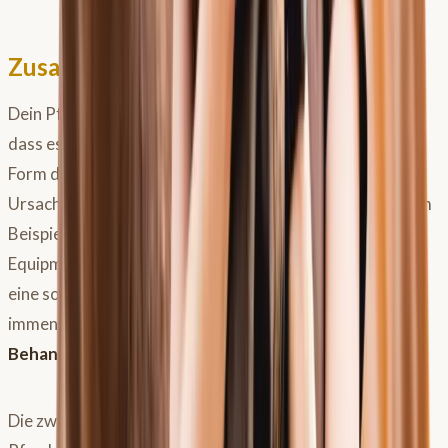
Zusammenfassung
Dein Pferd zeigt Headshaking? Dann solltest du wissen,
dass es 2 Formen gibt mit 5 Schweregraden. Die erste
Form das
symptomatisches Headshaking
hat seine
Ursache in anderen
körperlichen Beschwerden
, wie zum
Beispiel Zähne, Lahmheiten oder Schmerzen durch
Equipment. Das betrifft allerdings nur 10% der Pferde –
eine sorgfältige und präzise Untersuchung ist hier von
immenser Bedeutung!! Die
Therapie
liegt in der
Behandlung der auslösenden Krankheit
.
Die zweite Form ist das idiopathische Headshaking beim