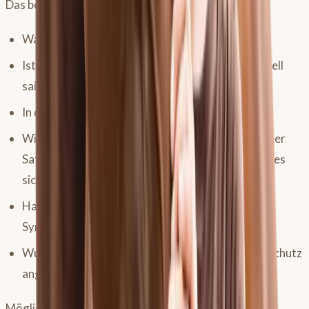
Das beinhaltet eine präzise
Anamnese:
Wann tritt das Headshaking auf?
Ist das Headshaking wetterabhängig oder generell
saisonal?
In der Reithalle genauso stark wie auf dem Platz?
Wie wird das Pferd gehalten und geritten? Welcher
Sattel wird benutzt? Welche Trense? Wie verhält es
sich mit Ausbindern?
Hat das Pferd bei Fremdreitern die gleichen
Symptome?
Wurde schon einmal ein Nasennetz oder ein Ohrschutz
angewendet? Führte das zur Verbesserung?
Mögliche Hilfsmittel, die du ausprobieren kannst: