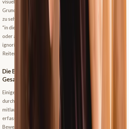
visuell nachvollziehen. Eine Anpassung des Sattels rein auf
Grundlage dieser Messungen im Stand ist jedoch kritisch
zu sehen. Zwar können die Daten quasi den Pferderücken
“in die Werkstatt transferieren”, um einen Sattel zu bauen
oder anzupassen, ohne das Pferd real zu sehen, doch dies
ignoriert den dynamischen Prozess und deinen Einfluss als
Reiter.
Die Bedeutung der Bewegung und der
Gesamtsituation
Einige Sattler beginnen, Messungen auch in der Bewegung
durchzuführen, indem sie beispielsweise mit dem Pferd
mitlaufen und den Querschnitt hinter der Schulter
erfassen. Die Annahme ist, dass das Pferd in der
Bewegung breiter wird. Eine Studie von Russell