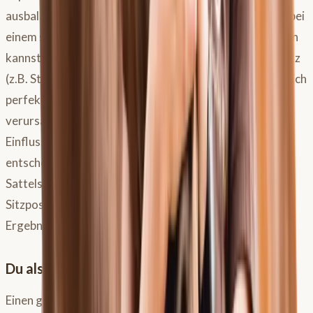
ausbalancierten Sitz und guter Körperspannung selbst bei
einem schlecht passenden Sattel Druckspitzen abflachen
kannst. Umgekehrt kannst du durch einen schlechten Sitz
(z.B. Stuhlsitz, klemmende Knie) bei einem augenscheinlich
perfekt passenden
Pferdesattel
extreme Druckspitzen
verursachen. Du als Reiter hast also einen massiven
Einfluss. Die Standardisierung ist bei Druckmessungen
entscheidend. Schon eine leicht veränderte Position des
Sattels auf der Messmatte oder eine veränderte
Sitzposition deinerseits kann zu komplett anderen
Ergebnissen führen.
Du als Reiter – ein entscheidender Faktor
Einen gut passenden Sattel kannst du durch einen