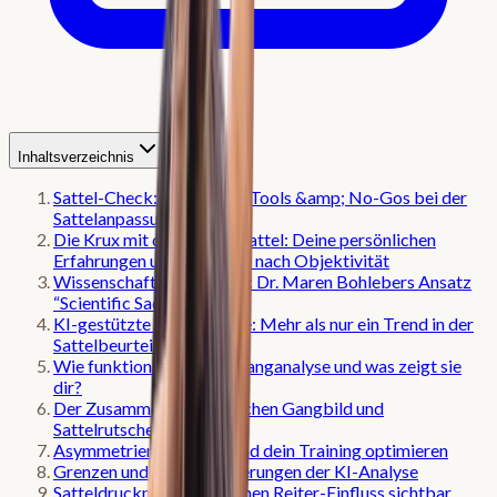
Inhaltsverzeichnis
Sattel-Check: 3+ Digitale Tools &amp; No-Gos bei der
Sattelanpassung
Die Krux mit dem Pferdesattel: Deine persönlichen
Erfahrungen und die Suche nach Objektivität
Wissenschaft trifft Praxis: Dr. Maren Bohlebers Ansatz
“Scientific Saddle Fitting”
KI-gestützte Ganganalyse: Mehr als nur ein Trend in der
Sattelbeurteilung
Wie funktioniert die KI-Ganganalyse und was zeigt sie
dir?
Der Zusammenhang zwischen Gangbild und
Sattelrutschen
Asymmetrien erkennen und dein Training optimieren
Grenzen und Herausforderungen der KI-Analyse
Satteldruckmessung: Deinen Reiter-Einfluss sichtbar