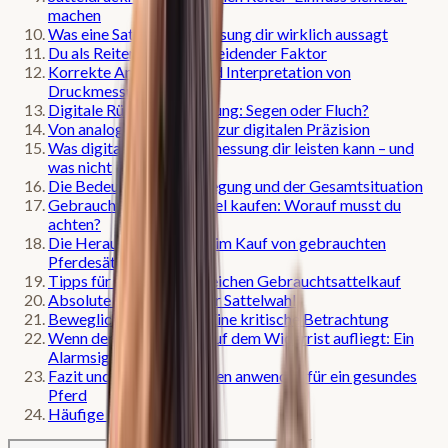
machen
Was eine Satteldruckmessung dir wirklich aussagt
Du als Reiter – ein entscheidender Faktor
Korrekte Anwendung und Interpretation von
Druckmessungen
Digitale Rückenvermessung: Segen oder Fluch?
Von analogen Methoden zur digitalen Präzision
Was digitale Rückenvermessung dir leisten kann – und
was nicht
Die Bedeutung der Bewegung und der Gesamtsituation
Gebrauchten Pferdesattel kaufen: Worauf musst du
achten?
Die Herausforderung beim Kauf von gebrauchten
Pferdesätteln
Tipps für deinen erfolgreichen Gebrauchtsattelkauf
Absolute No-Gos bei der Sattelwahl
Bewegliche Kopfeisen: Eine kritische Betrachtung
Wenn der Pferdesattel auf dem Widerrist aufliegt: Ein
Alarmsignal
Fazit und Ausblick: Wissen anwenden für ein gesundes
Pferd
Häufige Fragen