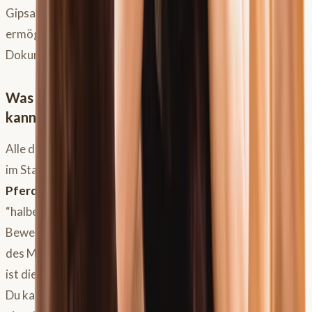
Gipsabdrücke. Früher gab es spezielle Scanner, heute
ermöglichen Smartphone-Apps eine zugänglichere
Dokumentation.
Was digitale Rückenvermessung dir leisten
kann – und was nicht
Alle diese Systeme haben gemeinsam, dass sie dein Pferd
im Stand vermessen. Sie können also die Passform des
Pferdesattels
im Stand beurteilen, was aber nur die
“halbe Miete” ist. Entscheidend ist die Beurteilung in der
Bewegung. Für die Dokumentation von Veränderungen
des Muskelzustands oder von Asymmetrien über die Zeit
ist die digitale Rückenvermessung jedoch sehr wertvoll.
Du kannst den Status Quo festhalten und Entwicklungen