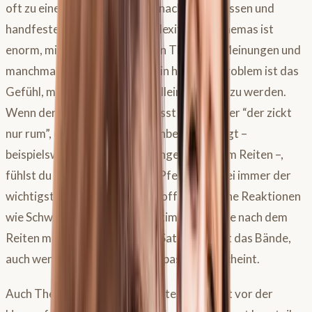
oft zu einem tiefen Bedürfnis nach mehr Wissen und
handfesten Fakten. Die Komplexität des Themas ist
enorm, mit unterschiedlichsten Theorien, Meinungen und
manchmal sogar Ideologien. Ein häufiges Problem ist das
Gefühl, mit Sattelproblemen alleingelassen zu werden.
Wenn der Sattler sagt “das passt schon” oder “der zickt
nur rum”, obwohl dein Pferd Unbehagen zeigt –
beispielsweise durch Schwellungen nach dem Reiten –,
fühlst du dich oft hilflos. Dein Pferd ist dabei immer der
wichtigste Kompass. Zeigt es offensichtliche Reaktionen
wie Schwellungen an einer bestimmten Stelle nach dem
Reiten mit einem bestimmten Sattel, spricht das Bände,
auch wenn der Sattel im Stand passend erscheint.
Auch Therapeuten und Tierärzte stehen oft vor der