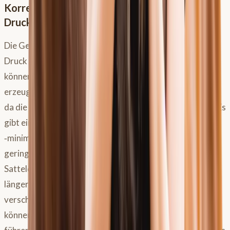
Korrekte Anwendung und Interpretation von
Druckmessungen
Die Geschwindigkeit deines Pferdes beeinflusst den
Druck erheblich: Schon 10 % mehr Geschwindigkeit
können im Schritt 5 % und im Trab 14 % mehr Druck
erzeugen. Auch die Bodenverhältnisse spielen eine Rolle,
da die Bodenreaktionskraft auf den Sattel zurückwirkt. Es
gibt einen ständigen Wechsel von Druckmaxima und
‑minima (z.B. in der Schwebephase im Trab ist der Druck
geringer). Daher ist es wichtig, bei einer
Satteldruckmessung immer ein Mittelwertbild über eine
längere Reiteinheit (10–15 Minuten, beide Hände,
verschiedene Gangarten) erstellen zu lassen. Einzelbilder
können trügerisch sein und zu Fehlinterpretationen