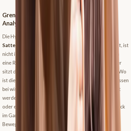
Grenzen und Herausforderungen der KI-
Analyse
Die Hypothese, dass ein Pferd nach einer
Sattelanpassung
per KI-Analyse messbar besser läuft, ist
nicht immer einfach zu belegen. Viele Faktoren spielen
eine Rolle: Wie sitzt du als Reiter? Trabst du leicht oder
sitzt du aus? Auf welcher Hand reitest du dein Pferd? Wo
ist die hohle Seite deines Pferdes? Diese Variablen müssen
bei wissenschaftlichen Untersuchungen berücksichtigt
werden. Dennoch ist die Erhebung eines “Status Quo”
oder eines “Signature Gate” (individueller Fingerabdruck
im Gangbild) sehr wertvoll. Kennst du das normale
Bewegungsmuster deines Pferdes, lassen sich