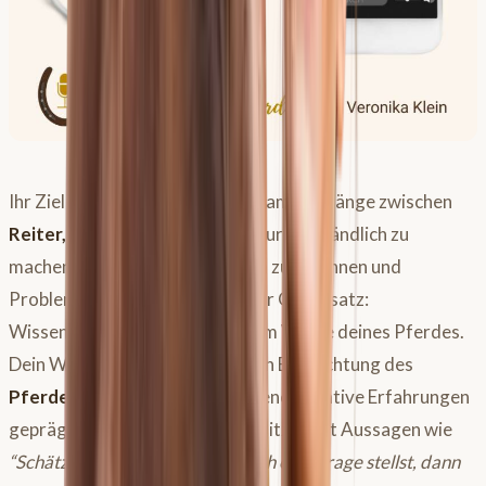
Ihr Ziel ist es, die komplexen Zusammenhänge zwischen
Reiter,
Pferd
und
Sattel
nicht nur verständlich zu
machen, sondern auch Ursachen zu erkennen und
Probleme nachhaltig zu lösen. Ihr Grundsatz:
Wissenschaft und Vertrauen zum Wohle deines Pferdes.
Dein Weg zur wissenschaftlichen Betrachtung des
Pferdesattels
ist oft durch eigene negative Erfahrungen
geprägt. Wenn du als Pferdebesitzer mit Aussagen wie
“Schätzelchen, wenn du jetzt noch eine Frage stellst, dann