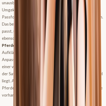
unausbalancierten Sitz deinem Pferd “madig” machen.
Umgekehrt können sehr gute Reiter oft kleine
Passformungenauigkeiten durch ihren Sitz kompensieren.
Das bedeutet nicht, dass jeder Sattel auf jedes Pferd
passt, solange du gut reitest, aber dein Reitersitz ist ein
ebenso wichtiger Faktor wie die Passform des
Pferdesattels
selbst. Manchmal ist daher mehr
Aufklärung für dich als Reiter nötig als eine erneute
Anpassung des Sattels. Diese Erkenntnis kann auch zu
einer versöhnlicheren Sicht auf die oft schwierige Arbeit
der Sattler führen, da nicht jedes Problem allein am Sattel
liegt. Auch eine ausgeprägte Trageschwäche deines
Pferdes kann dazu führen, dass keine optimale Sattellage
vorhanden ist.