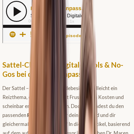
Sattel-Check: 3+ Digitale Tools & No-
Gos bei der Sattelanpassung
Der Sattel – für dich als Pferdebesitzer vielleicht ein
Reizthema, oft verbunden mit Frust, hohen Kosten und
scheinbar endlosen Odysseen. Doch wie findest du den
passenden
Pferdesattel
, der deinem Pferd und dir
gleichermaßen gerecht wird? In diesem Artikel, basierend
auf dem aufschlussreichen Gespräch zwischen Dr. Maren