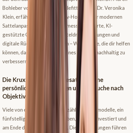
Bohleber von “Scientific Saddlefitting” und Dr. Veronika
Klein, erfährst du tiefes Know-How aus der modernen
Sattelanpassung. Es geht um messbare Werte, KI-
gestützte Ganganalysen, Satteldruckmessungen und
digitale Rückenvermessungen – Werkzeuge, die dir helfen
können, das Wohlbefinden deines Pferdes nachhaltig zu
verbessern.
Die Krux mit dem
Pferdesattel
: Deine
persönlichen Erfahrungen und die Suche nach
Objektivität
Viele von euch kennen das: unzählige Sattelmodelle, ein
fünfstelliger Betrag ausgegeben, viel Zeit investiert und
am Ende doch nur Frustration. Diese Erfahrungen führen