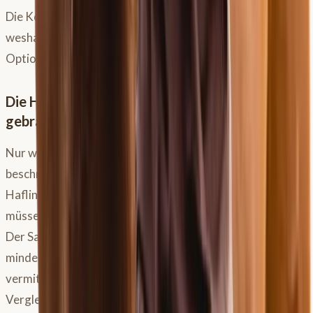
Die Kosten für neue Sättel können beträchtlich sein,
weshalb der Gebrauchtmarkt für viele von euch eine
Option ist.
Die Herausforderung beim Kauf von
gebrauchten
Pferdesätteln
Nur weil ein Sattel als “passend für alle Haflinger”
beschrieben wird, heißt das nicht, dass er auf deinen
Haflinger passt. Egal ob neu oder gebraucht: Sättel
müssen auf dem Pferd mit dir als Reiter getestet werden.
Der Sattel muss nicht nur deinem Pferd, sondern zu
mindestens 50 % auch dir passen und dir ein gutes Gefühl
vermitteln. Es empfiehlt sich, drei bis vier Sättel im
Vergleich zu testen. Dies kann bei Privatkäufen über