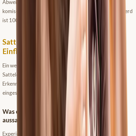
Abweichungen bei Unklarheiten (“läuft der heute
komisch?”) schneller und objektiver einordnen. Kein Pferd
ist 100 % symmetrisch.
Satteldruckmessung: Deinen Reiter-
Einfluss sichtbar machen
Ein weiteres wichtiges Werkzeug ist die
Satteldruckmessmatte. Sie hat viele wissenschaftliche
Erkenntnisse geliefert, muss aber in der Praxis korrekt
eingesetzt und interpretiert werden.
Was eine Satteldruckmessung dir wirklich
aussagt
Experimente haben gezeigt, dass du mit einem