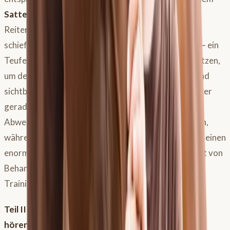
Sattel
schief läuft, wird auch den Sattel und dich als
Reiter schief “mitnehmen”, was langfristig zu einer
schiefen Anpassung des Sattelpolsters führen kann – ein
Teufelskreis. Die KI-Ganganalyse kannst du auch nutzen,
um deinen Trainingsfortschritt zu dokumentieren und
sichtbar zu machen, ob dein Pferd symmetrischer oder
gerader wird. Dein menschliches Auge kann oft erst
Abweichungen ab etwa 25 % der Amplitude erkennen,
während die KI dies deutlich früher leisten kann, was einen
enormen präventiven Wert hat. Du kannst den Effekt von
Behandlungen (z.B. Chirotherapie) oder
Trainingsänderungen objektiv überprüfen.
Teil II der Folge gibt es für dich am 1. Juni hier zum
hören!