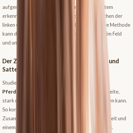
aufgenommen und analysiert werden. Das System
erkennt millimetergenaue Abweichungen zwischen der
linken und rechten Körperhälfte. Diese objektive Methode
kann deine subjektive Ganganalyse, besonders im Feld
und unter Zeitdruck, wertvoll ergänzen.
Der Zusammenhang zwischen Gangbild und
Sattelrutschen
Studien haben gezeigt, dass das Verhalten des
Pferdesattels
, beispielsweise ein Rutschen zur Seite,
stark mit dem Gangbild deines Pferdes korrelieren kann.
So konnte eine Studie aus dem Jahr 2013 einen
Zusammenhang zwischen einer Hinterhandlahmheit und
einem Sattelrutschen zur gleichen Seite aufzeigen.