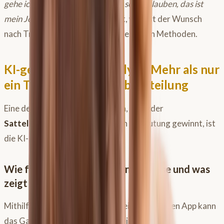
gehe ich”
oder
“Du musst mir das schon glauben, das ist
mein Job hier”
konfrontiert wirst, wächst der Wunsch
nach Transparenz und nachvollziehbaren Methoden.
KI-gestützte Ganganalyse: Mehr als nur
ein Trend in der Sattelbeurteilung
Eine der modernen Technologien, die in der
Sattelanpassung
immer mehr an Bedeutung gewinnt, ist
die KI-gestützte Ganganalyse.
Wie funktioniert die KI-Ganganalyse und was
zeigt sie dir?
Mithilfe eines Smartphones und einer speziellen App kann
das Gangbild deines Pferdes, meist im Trab,