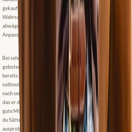
gekaufte Sattel identisch zum Testmodell ist, aber die
Wahrscheinlichkeit ist höher. Du solltest die Kosten
abwägen: Beratung, Versand, Nerven, spätere
Anpassungskosten versus Neupreis.
Bei sehr günstigen Sätteln (z.B. 300 Euro) ist Vorsicht
geboten, da diese oft von geringer Qualität sind oder
bereits sehr alt und potenziell beschädigt. Fairerweise
solltest du deinem Sattler kommunizieren, wenn du planst,
nach seiner Beratung ein gebrauchtes Modell zu suchen,
das er dann anpasst. Viele Sattler sind dafür offen. Eine
gute Möglichkeit ist auch, in deinem Stall nachzufragen, ob
du Sättel von Stallkollegen für eine Reiteinheit
ausprobieren darfst, um ein Gefühl für verschiedene