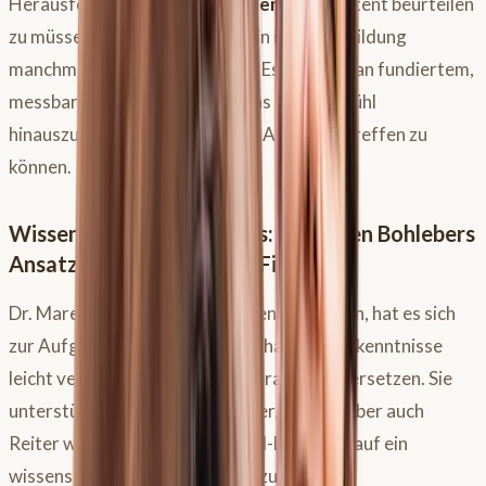
Herausforderung,
Sattelprobleme
kompetent beurteilen
zu müssen, obwohl das Thema in ihrer Ausbildung
manchmal nur angerissen wird. Es fehlt oft an fundiertem,
messbarem Wissen, um über das Bauchgefühl
hinauszukommen und konkrete Aussagen treffen zu
können.
Wissenschaft trifft Praxis: Dr. Maren Bohlebers
Ansatz “Scientific Saddle Fitting”
Dr. Maren Bohleber, Sattelwissenschaftlerin, hat es sich
zur Aufgabe gemacht, wissenschaftliche Erkenntnisse
leicht verständlich in die Sattelpraxis zu übersetzen. Sie
unterstützt Pferdeprofis, Sattler, Firmen, aber auch
Reiter wie dich dabei, ihre Sattel-Expertise auf ein
wissenschaftliches Fundament zu stellen.