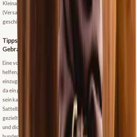
Kleinanzeigen schwierig und kostspielig werden
(Versandkosten). Idealerweise sollten Sättel auf Probe
geschickt werden können.
Tipps für deinen erfolgreichen
Gebrauchtsattelkauf
Eine vorherige Beratung durch einen Sattler kann dir
helfen, passende Modelle, Marken und Größen
einzugrenzen. Diese Beratung ist jedoch keine Garantie,
da ein privat gekaufter
Pferdesattel
kaputt oder schief
sein kann. Am besten ist es, wenn du nach einer
Sattelberatung und dem Testen verschiedener Modelle
gezielt nach genau dem Sattel suchst, der für dein Pferd
und dich funktioniert hat. Auch hier gibt es keine
hundertprozentige Sicherheit, dass der gebraucht