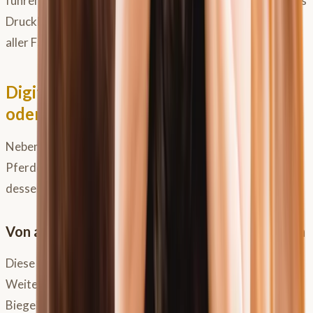
führen. Eine Sattelanpassung sollte nie allein aufgrund des
Druckbildes erfolgen, sondern immer im Gesamtkontext
aller Faktoren.
Digitale Rückenvermessung: Segen
oder Fluch?
Neben der Ganganalyse gibt es auch die Möglichkeit, den
Pferderücken digital, oft einfach mit deinem Handy und
dessen LiDAR-Funktion, zu vermessen.
Von analogen Methoden zur digitalen Präzision
Diese digitalen Methoden sind im Prinzip eine
Weiterentwicklung klassischer Werkzeuge wie
Biegellineale, Sprengermaß, Metallgitter oder