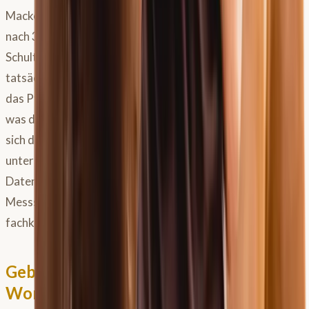
Mackechnie-Guire (2020) zeigte jedoch, dass sich Pferde
nach 30 Minuten Training zwar im Querschnitt hinter der
Schulter “weiter” zeigten, dies aber nicht an einer
tatsächlichen Verbreiterung lag, sondern daran, dass sich
das Pferd im Rücken anhob. Der Messpunkt lag also höher,
was den Querschnitt breiter erscheinen ließ, ohne dass
sich die eigentliche Weite verändert hatte. Dies
unterstreicht, wie wichtig die korrekte Interpretation der
Daten und die Beurteilung am bewegten Pferd sind.
Messsysteme unterstützen dich, ersetzen aber nicht die
fachkundige Anpassung und Beurteilung vor Ort.
Gebrauchten
Pferdesattel
kaufen:
Worauf musst du achten?