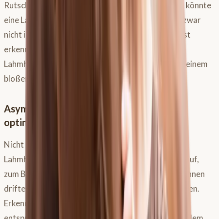
Rutscht dein
Sattel
also beispielsweise nach links, könnte
eine Lahmheit hinten links ursächlich sein. Dies ist zwar
nicht immer der Fall, aber eine deutliche Tendenz ist
erkennbar. Die KI-Analyse kann hier helfen, subtile
Lahmheiten oder Asymmetrien aufzudecken, die deinem
bloßen Auge entgehen.
Asymmetrien erkennen und dein Training
optimieren
Nicht immer handelt es sich um offensichtliche
Lahmheiten. Auch Asymmetrien im Bewegungsablauf,
zum Beispiel wenn dein Pferd auf einer Hand nach innen
driftet, können zu vermehrtem Sattelrutschen führen.
Erkennst du solche Muster, kannst du dein Training
entsprechend anpassen. Denn ein Pferd, das unter dem