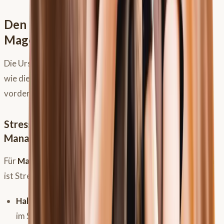
Den Ursachen auf der Spur: Was
Magenprobleme beim Pferd auslöst
Die Ursachen für Magenprobleme sind ebenso vielfältig
wie die Symptome und hängen oft davon ab, ob der
vordere oder hintere Magenbereich betroffen ist.
Stress als Hauptfaktor: Haltung, Training und
Management
Für
Magengeschwüre
im vorderen, drüsenlosen Bereich
ist Stress in verschiedensten Formen ein Hauptauslöser:
Haltung:
Zu wenig freie Bewegung, ständige Unruhe
im Stall (z.B. durch Radio, viel Betrieb), unpassende