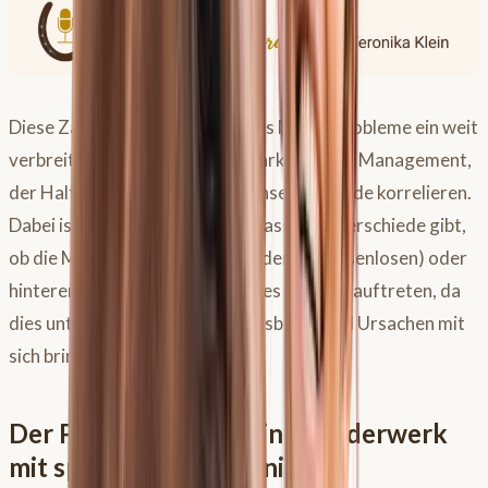
Diese Zahlen verdeutlichen, dass Magenprobleme ein weit
verbreitetes Leiden sind und stark mit dem Management,
der Haltung und der Nutzung unserer Pferde korrelieren.
Dabei ist es wichtig zu wissen, dass es Unterschiede gibt,
ob die Magengeschwüre im vorderen (drüsenlosen) oder
hinteren (drüsenhaltigen) Teil des Magens auftreten, da
dies unterschiedliche Krankheitsbilder und Ursachen mit
sich bringt.
Der Pferdemagen – Ein Wunderwerk
mit speziellen Bedürfnissen