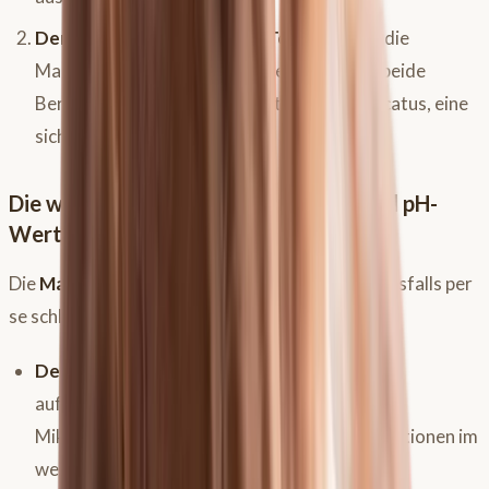
Der hintere, drüsenhaltige Teil:
Hier wird die
Magensäure produziert. Getrennt werden beide
Bereiche durch den sogenannten Margo plicatus, eine
sichtbare Grenzlinie.
Die wichtige Rolle von Magensäure und pH-
Wert
Die
Magensäure
im drüsenhaltigen Teil ist keinesfalls per
se schlecht. Sie hat wichtige Funktionen:
Desinfektion:
Sie tötet mit dem Futter
aufgenommene Bakterien und andere
Mikroorganismen ab und schützt so vor Infektionen im
weiteren Darmtrakt.