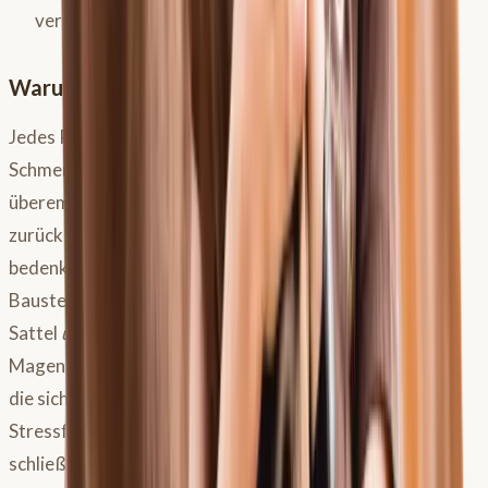
vermehrtes Speicheln.
Warum es keine eindeutigen Symptome gibt
Jedes Pferd ist ein Individuum und reagiert anders auf
Schmerz oder Unwohlsein. Manche werden
überempfindlich und explosiv, andere ziehen sich in sich
zurück und werden apathisch. Zudem ist es wichtig zu
bedenken, dass ein Pferd auch mehrere gesundheitliche
Baustellen gleichzeitig haben kann (z.B. ein unpassender
Sattel
und
Magengeschwüre
). Die Diagnose von
Magenproblemen ist daher oft eine Verdachtsdiagnose,
die sich aus dem Vorbericht (Haltung, Fütterung,
Stressfaktoren), den klinischen Symptomen und
schließlich einer gezielten Diagnostik zusammensetzt.