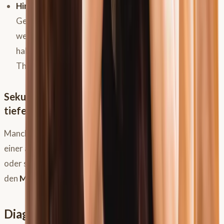
Hinterer Bereich (drüsenhaltig):
Die Ursachen für
Geschwüre in diesem säuregewohnten Bereich sind
weniger gut verstanden.
Fütterungsumstellungen
haben hier oft einen geringeren Einfluss, was die
Therapie und Prognose erschweren kann.
Sekundäre Magenprobleme: Wenn die Ursache
tiefer liegt
Manchmal sind
Magenprobleme
auch nur ein Symptom
einer anderen Grunderkrankung im
Magen-Darm-Trakt
oder sogar in einem anderen Organsystem, die sekundär
den
Magen
belastet.
Diagnose Magenproblem: Von der