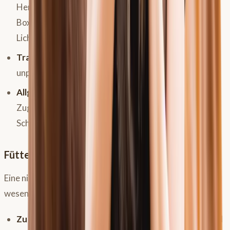
Herdenzusammenstellung, häufige Herdenwechsel,
Boxenhaltung ohne Sozialkontakt oder Fenster,
Lichtverschmutzung in stadtnahen Ställen.
Training:
Überforderung, zu intensives Training,
unpassende Trainingsmethoden, häufige Transporte.
Allgemeines Management:
Fehlender dauerhafter
Zugang zu Wasser, unregelmäßige Fütterungszeiten,
Schlafentzug.
Fütterungsfehler und ihre Folgen
Eine nicht
pferdegerechte Fütterung
ist ein weiterer
wesentlicher Faktor:
Zu wenig Raufutter:
Führt zu langen Fresspausen und