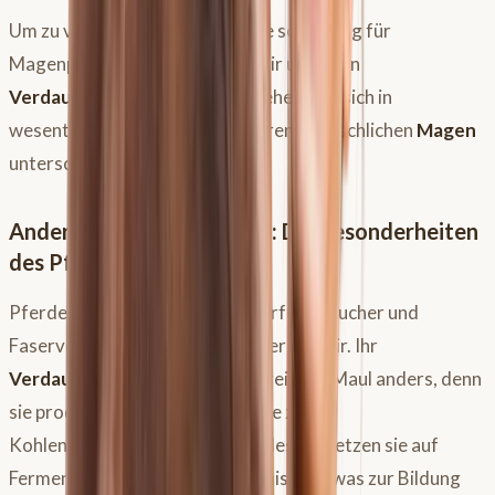
Um zu verstehen, warum Pferde so anfällig für
Magenprobleme sind, müssen wir uns ihren
Verdauungstrakt
genauer ansehen, der sich in
wesentlichen Punkten von unserem menschlichen
Magen
unterscheidet.
Anders als beim Menschen: Die Besonderheiten
des Pferdemagens
Pferde sind von Natur aus Dauerfuttersucher und
Faserverdauer, keine Allesfresser wie wir. Ihr
Verdauungssystem
beginnt bereits im Maul anders, denn
sie produzieren weniger Amylase zur
Kohlenhydratverdauung. Stattdessen setzen sie auf
Fermentation durch Mikroorganismen, was zur Bildung