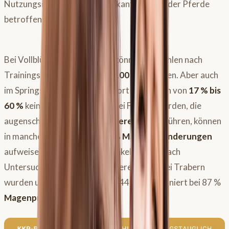
Nutzungsintensität ein signifikanter Anteil der Pferde
betroffen ist.
Bei Vollblütern im Rennsport können die Zahlen nach
Trainingsbeginn sogar bis zu
100 %
erreichen. Aber auch
im Springsport und Dressursport sind Raten von
17 % bis
60 %
keine Seltenheit. Selbst bei Freizeitpferden, die
augenscheinlich ein
stressfreieres Leben
führen, können
in manchen Studien bis zu
11 % Magenveränderungen
aufweisen – wobei hier die Dunkelziffer je nach
Untersuchungshäufigkeit variieren kann. Bei Trabern
wurden untrainiert bereits bei 44 % und trainiert bei 87 %
Magenprobleme
festgestellt.