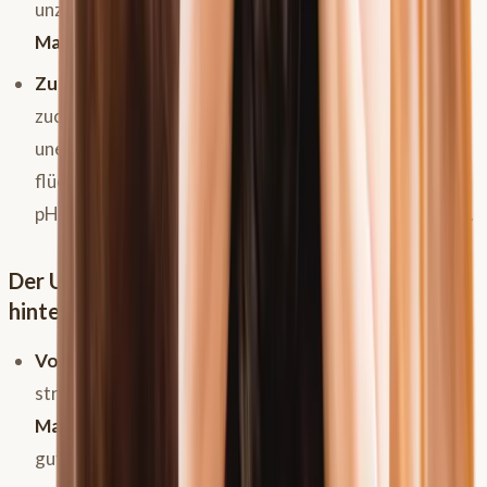
unzureichender Speichelproduktion, wodurch die
Magensäure die Schleimhaut
angreifen kann.
Zu viel Kraftfutter:
Große Mengen an stärke- und
zuckerreichem Futter können im Magen zu einer
unerwünschten Fermentation und Bildung von
flüchtigen Fettsäuren (z.B. Milchsäure) führen, die den
pH-Wert zusätzlich senken und die Schleimhaut reizen.
Der Unterschied: Probleme im vorderen vs.
hinteren Magenbereich
Vorderer Bereich (drüsenlos):
Probleme hier sind oft
stress- und fütterungsbedingt. Eine Anpassung des
Managements
und der
Fütterun
g zeigt hier meist
gute Erfolge.