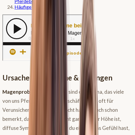
Pferdebesitzer
Häufige Fragen
Ursachen, Symptome & Lösungen
Magenprobleme
beim Pferd sind ein Thema, das viele
von uns Pferde-Menschen beschäftigt und oft für
Verunsicherung sorgt. Vielleicht hast du auch schon
bemerkt, dass dein Pferd nicht ganz auf der Höhe ist,
diffuse Symptome zeigt oder du einfach das Gefühl hast,