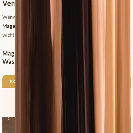
Vermutung zur Gewissheit
Wenn du den Verdacht hast, dein Pferd könnte unter
Magenproblemen
leiden, ist eine genaue Diagnose
wichtig, um eine gezielte Therapie einleiten zu können.
Magenschleimhautreizung vs. Magengeschwür:
Was ist der Unterschied?