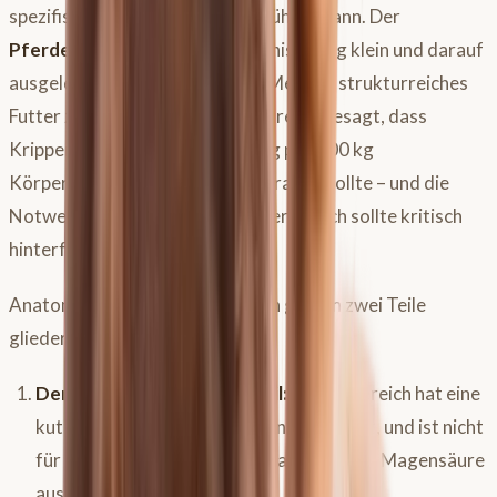
spezifischer
Säuren im Magen
führen kann. Der
Pferdemagen
selbst ist verhältnismäßig klein und darauf
ausgelegt, kontinuierlich kleine Mengen strukturreiches
Futter zu verarbeiten. Eine Faustregel besagt, dass
Krippenfutter nie mehr als 0,5 kg pro 100 kg
Körpergewicht pro Mahlzeit betragen sollte – und die
Notwendigkeit von Krippenfutter an sich sollte kritisch
hinterfragt werden.
Anatomisch lässt sich der Magen grob in zwei Teile
gliedern:
Der vordere, drüsenlose Teil:
Dieser Bereich hat eine
kutane Schleimhaut, ähnlich unserer Haut, und ist nicht
für den direkten Kontakt mit aggressiver Magensäure
ausgelegt.