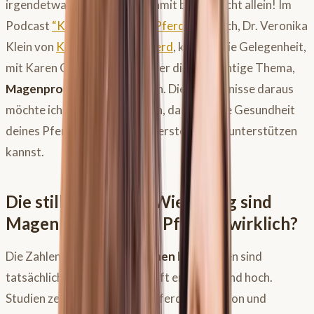
irgendetwas stimmt nicht. Damit bist du nicht allein! Im
Podcast
“Kompetenz-Zirkel Pferd”
hatte ich, Dr. Veronika
Klein von
Kernkompetenz Pferd
, kürzlich die Gelegenheit,
mit Karen Golz ausführlich über dieses wichtige Thema,
Magenprobleme
, zu sprechen. Die Erkenntnisse daraus
möchte ich heute mit dir teilen, damit du die Gesundheit
deines Pferdes noch besser verstehen und unterstützen
kannst.
Die stille Epidemie: Wie häufig sind
Magenprobleme bei Pferden wirklich?
Die Zahlen zu
Magenproblemen
bei Pferden sind
tatsächlich alarmierend und oft erschreckend hoch.
Studien zeigen, dass je nach Pferdepopulation und