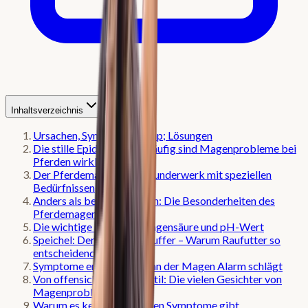
Inhaltsverzeichnis
Ursachen, Symptome &amp; Lösungen
Die stille Epidemie: Wie häufig sind Magenprobleme bei
Pferden wirklich?
Der Pferdemagen – Ein Wunderwerk mit speziellen
Bedürfnissen
Anders als beim Menschen: Die Besonderheiten des
Pferdemagens
Die wichtige Rolle von Magensäure und pH-Wert
Speichel: Der natürliche Puffer – Warum Raufutter so
entscheidend ist
Symptome erkennen: Wenn der Magen Alarm schlägt
Von offensichtlich bis subtil: Die vielen Gesichter von
Magenproblemen
Warum es keine eindeutigen Symptome gibt