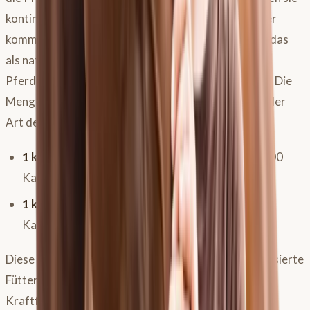
kontinuierlich, nicht nur bei der Futteraufnahme. Hier
kommt der Speichel ins Spiel. Er enthält Bikarbonat, das
als natürlicher Puffer gegen die Magensäure dient.
Pferde produzieren Speichel jedoch nur beim Kauen. Die
Menge des produzierten Speichels hängt stark von der
Art des Futters und der Kautätigkeit ab:
1 kg Kraftfutter:
ca. 10 Minuten Fresszeit, ca. 700
Kauschläge, ca. 0,9 Liter Speichel.
1 kg Heu:
ca. 40 Minuten Fresszeit, ca. 2800
Kauschläge, ca. 3,5 Liter Speichel.
Diese Zahlen verdeutlichen, warum eine raufutterbasierte
Fütterung so essenziell ist. Heu sollte immer vor dem
Kraftfutter angeboten werden, um bereits einen