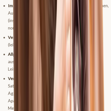
Im Maulbereich:
Zähneknirschen, vermehrtes Gähnen,
Aufstoßen (Leerkauen), mäkeliges Fressen
(insbesondere von Kraftfutter, während Heu noch
normal gefressen wird).
Verdauung:
Durchfall, Kotwasser, wiederkehrende
(leichte) Koliken.
Allgemeinzustand:
Gewichtsverlust trotz
ausreichender Fütterung, stumpfes Fell,
Leistungsminderung.
Verhalten:
Plötzliche Verhaltensänderungen wie
Sattelzwang, Gurtenzwang, Unwillen beim Reiten,
Aggressionen (z.B. beim Putzen im Bauchbereich),
Apathie, vermehrtes Flehmen, Lecken an
Metallgegenständen, reduzierte Wasseraufnahme,