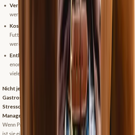
Verlaufskontrolle:
Der Therapieerfolg kann überprüft
werden.
Kostenersparnis:
Unnötige Ausgaben für unpassende
Futtermittel oder Behandlungen können vermieden
werden.
Entlastung für dich:
Gewissheit zu haben, kann
enormen Druck nehmen, besonders wenn du schon
vieles probiert hast.
Nicht jeder Verdacht erfordert sofort eine
Gastroskopie.
Bei einem klar definierbaren, einmaligen
Stressor
und anschließender Besserung durch
Managementanpassung
ist sie vielleicht nicht nötig.
Wenn Probleme aber andauern oder immer wiederkehren,
ist sie ein sehr wertvolles diagnostisches Werkzeug.