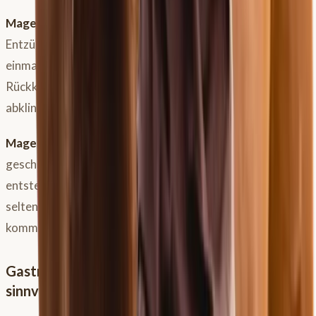
Magenschleimhautreizung:
Eine leichte Rötung und
Entzündung der Schleimhaut. Dies kann z.B. nach
einmaligem Stress (Transport) auftreten und bei
Rückkehr zu guten Bedingungen von selbst wieder
abklingen.
Magengeschwür (Ulkus):
Hier ist die Schleimhaut bereits
geschädigt, es können richtige Krater oder Löcher
entstehen, die auch bluten können. Im schlimmsten, aber
seltenen Fall, kann es zu einem
Magendurchbruch
kommen.
Gastroskopie: Der Goldstandard – Wann ist sie
sinnvoll?