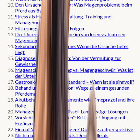
Den Ursachen auf der Spur: Was Magenprobleme beim
Pferd auslöst
Stress als Hauptfaktor: Haltung, Training und
Management
Fütterungsfehler und ihre Folgen
Der Unterschied: Probleme im vorderen vs. hinteren
Magenbereich
Sekundäre Magenprobleme: Wenn die Ursache tiefer
liegt
Diagnose Magenproblem: Von der Vermutung zur
Gewissheit
Magenschleimhautreizung vs. Magengeschwür: Was ist
der Unterschied?
Gastroskopie: Der Goldstandard – Wann ist sie sinnvoll?
Behandlung und Prävention: Wege zu einem gesunden
Pferdemagen
Akutbehandlung: Medikamente wie Omeprazol und ihre
Rolle
Management ist der Schlüssel: Langfristige Lösungen
Vorsicht vor “Zaubersäften”: Kritischer Umgang mit
Ergänzungsfuttermitteln
Einmal Magen, immer Magen? Die Langzeitperspektive
Nicht nur das Pferd im Blick: Deine Rolle als