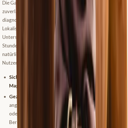
Die Gastroskopie (Magenspiegelung) ist die
zuverlässigste Methode, um M
agenprobleme
zu
diagnostizieren und ihren Schweregrad sowie die genaue
Lokalisation (vorne/hinten) festzustellen. Für die
Untersuchung muss das Pferd nüchtern sein (ca. 12
Stunden), was bei einem bereits
magenkranken Pferd
natürlich eine Belastung darstellen kann. Dennoch ist der
Nutzen oft größer als das Risiko:
Sicherheit:
Du weißt sicher, ob und welche Art von
Magenproblem
vorliegt.
Gezielte Therapie:
Die Behandlung kann optimal
angepasst werden (z.B. unterschiedliche Medikamente
oder Ansätze für Probleme im vorderen vs. hinteren
Bereich).