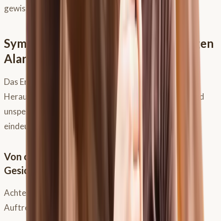
gewissen Puffer im
Magen
zu haben.
Symptome erkennen: Wenn der Magen
Alarm schlägt
Das Erkennen von
Magenproblemen
ist oft eine
Herausforderung, da die Symptome sehr vielfältig und
unspezifisch sein können. Es gibt leider nicht
das eine
eindeutige Anzeichen.
Von offensichtlich bis subtil: Die vielen
Gesichter von Magenproblemen
Achte auf eine Kombination oder das wiederholte
Auftreten folgender Anzeichen: